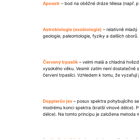
Apoastr
– bod na oběžné dráze tělesa (např. pl
Astrobiologie (exobiologie)
– relativně mladý 
geologie, paleontologie, fyziky a dalších oborů.
Červený trpaslík
– velmi malá a chladná hvězda
vysokého věku. Vesmír zatím není dostatečně s
červení trpaslíci. Vzhledem k tomu, že vyzařuj
Dopplerův jev
– posuv spektra pohybujícího se
modrému konci spektra (kratší vlnové délce). P
délce). Na tomto principu je založena metoda mě