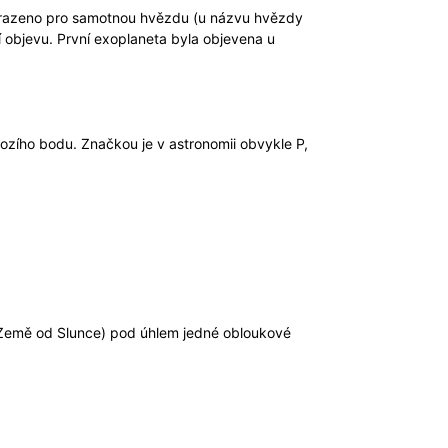
yhrazeno pro samotnou hvězdu (u názvu hvězdy
í objevu. První exoplaneta byla objevena u
ozího bodu. Značkou je v astronomii obvykle P,
t Země od Slunce) pod úhlem jedné obloukové