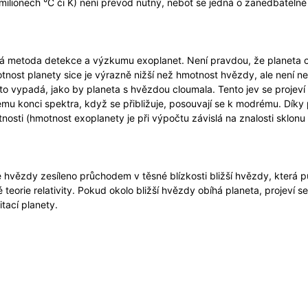
milionech °C či K) není převod nutný, neboť se jedná o zanedbatelné 
á metoda detekce a výzkumu exoplanet. Není pravdou, že planeta ob
tnost planety sice je výrazně nižší než hmotnost hvězdy, ale není n
 to vypadá, jako by planeta s hvězdou cloumala. Tento jev se projev
mu konci spektra, když se přibližuje, posouvají se k modrému. Díky 
otnosti (hmotnost exoplanety je při výpočtu závislá na znalosti sklonu 
é hvězdy zesíleno průchodem v těsné blízkosti bližší hvězdy, která pů
teorie relativity. Pokud okolo bližší hvězdy obíhá planeta, projeví 
tací planety.