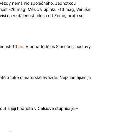
tí hvězdy nemá nic společného. Jednotkou
jasnost -26 mag, Měsíc v úplňku -13 mag, Venuše
visí na vzdálenost tělesa od Země, proto se
enosti 10
pc
. V případě těles Sluneční soustavy
etě a také o mateřské hvězdě. Nejznámějším je
ut a její hodnota v Celsiové stupnici je –