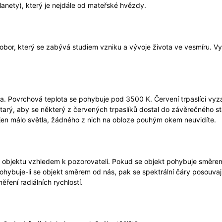
anety), který je nejdále od mateřské hvězdy.
obor, který se zabývá studiem vzniku a vývoje života ve vesmíru. Vy
. Povrchová teplota se pohybuje pod 3500 K. Červení trpaslíci vyzařuj
tarý, aby se některý z červených trpaslíků dostal do závěrečného st
í jen málo světla, žádného z nich na obloze pouhým okem neuvidíte.
 objektu vzhledem k pozorovateli. Pokud se objekt pohybuje směre
ohybuje-li se objekt směrem od nás, pak se spektrální čáry posouva
ření radiálních rychlostí.