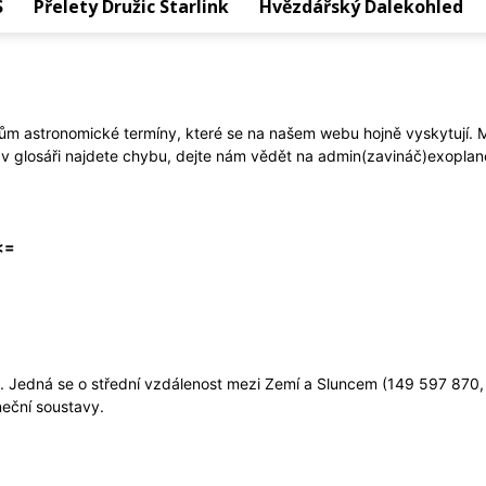
S
Přelety Družic Starlink
Hvězdářský Dalekohled
ářům astronomické termíny, které se na našem webu hojně vyskytují.
v glosáři najdete chybu, dejte nám vědět na admin(zavináč)exoplan
<=
a. Jedná se o střední vzdálenost mezi Zemí a Sluncem (149 597 870
neční soustavy.