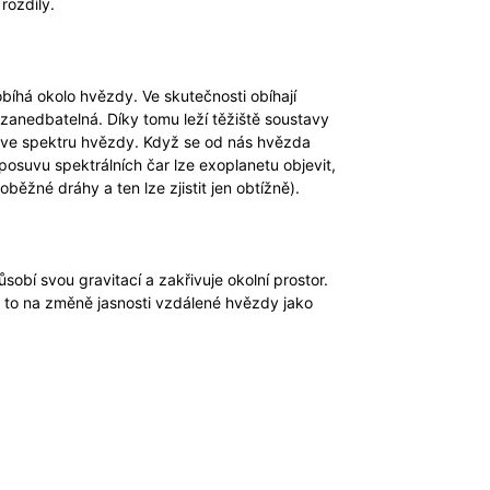
rozdíly.
íhá okolo hvězdy. Ve skutečnosti obíhají
ezanedbatelná. Díky tomu leží těžiště soustavy
í ve spektru hvězdy. Když se od nás hvězda
posuvu spektrálních čar lze exoplanetu objevit,
oběžné dráhy a ten lze zjistit jen obtížně).
sobí svou gravitací a zakřivuje okolní prostor.
se to na změně jasnosti vzdálené hvězdy jako