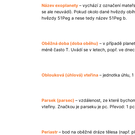
Název exoplanety
– vychází z označení mateřs
se ale neuvádí). Pokud okolo dané hvězdy obíhá
hvězdy 51Peg a nese tedy název 51Peg b.
Oběžná doba (doba oběhu)
– v případě plane
méně často T. Uvádí se v letech, popř. ve dnec
Oblouková (úhlová) vteřina
– jednotka úhlu, 1
Parsek (parsec)
– vzdálenost, ze které bycho
vteřiny. Značkou je parseku je pc. Převod: 1 pc
Periastr
– bod na oběžné dráze tělesa (např. pl