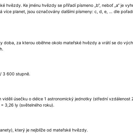
ké hvězdy. Ke jménu hvězdy se přiřadí písmeno „b“, neboť „a“ je v
 více planet, jsou označovány dalšími písmeny: c, d, e, … dle pořad
ty doba, za kterou oběhne okolo mateřské hvězdy a vrátí se do vých
h.
 / 3 600 stupně.
m viděli úsečku o délce 1 astronomický jednotky (střední vzdálenos
 = 3,26 ly (světelného roku).
anety), který je nejblíže od mateřské hvězdy.