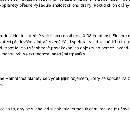
 exoplanety přesně vyžaduje znalost sklonu dráhy. Pokud sklon drá
 nedosáhlo dostatečně velké hmotnosti (cca 0,08 hmotnosti Slunce) na
 záření především v infračervené části spektra. V jádru hnědého trpa
dí trpaslíci jsou všeobecně považování za objekty na pomezí hvězd a
 mohou být ve skutečnosti hnědými trpaslíky.
lně – hmotnost planety se vydělí jejím objemem, který se spočítá na 
e.
t na to, aby se v jeho jádru zažehly termonukleární reakce (slučován