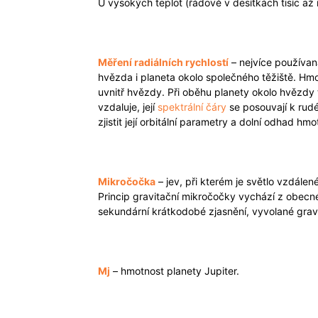
U vysokých teplot (řádově v desítkách tisíc až 
Měření radiálních rychlostí
– nejvíce používan
hvězda i planeta okolo společného těžiště. Hmo
uvnitř hvězdy. Při oběhu planety okolo hvězdy
vzdaluje, její
spektrální čáry
se posouvají k rudé
zjistit její orbitální parametry a dolní odhad hm
Mikročočka
– jev, při kterém je světlo vzdálen
Princip gravitační mikročočky vychází z obecné 
sekundární krátkodobé zjasnění, vyvolané gravi
Mj
– hmotnost planety Jupiter.