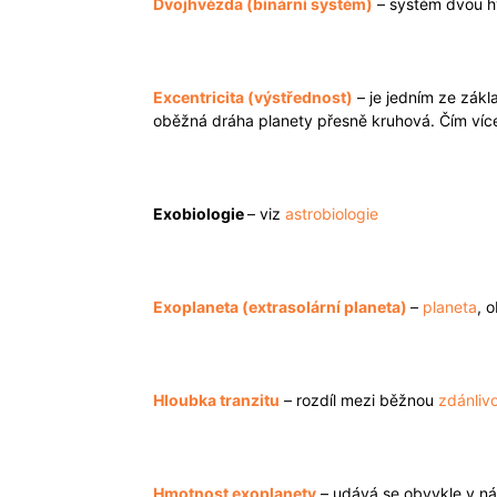
Dvojhvězda (binární systém)
– systém dvou hv
Excentricita (výstřednost)
– je jedním ze zákl
oběžná dráha planety přesně kruhová. Čím více 
Exobiologie
– viz
astrobiologie
Exoplaneta (extrasolární planeta)
–
planeta
, 
Hloubka tranzitu
– rozdíl mezi běžnou
zdánliv
Hmotnost exoplanety
– udává se obvykle v nás