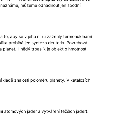
hy neznáme, můžeme odhadnout jen spodní
 to, aby se v jeho nitru zažehly termonukleární
slíka probíhá jen syntéza deuteria. Povrchová
 planet. Hnědý trpaslík je objekt o hmotnosti
základě znalosti poloměru planety. V katalozích
í atomových jader a vytváření těžších jader).