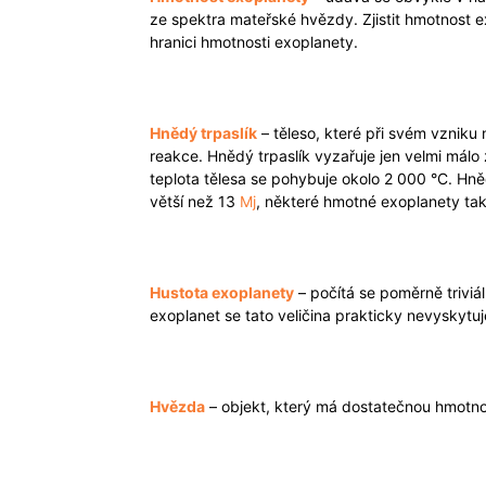
ze spektra mateřské hvězdy. Zjistit hmotnost
hranici hmotnosti exoplanety.
Hnědý trpaslík
– těleso, které při svém vzniku
reakce. Hnědý trpaslík vyzařuje jen velmi málo
teplota tělesa se pohybuje okolo 2 000 °C. Hně
větší než 13
Mj
, některé hmotné exoplanety tak
Hustota exoplanety
– počítá se poměrně triviá
exoplanet se tato veličina prakticky nevyskytuj
Hvězda
– objekt, který má dostatečnou hmotnos