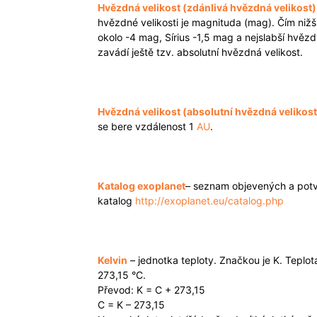
Hvězdná velikost (zdánlivá hvězdná velikost)
hvězdné velikosti je magnituda (mag). Čím nižš
okolo -4 mag, Sírius -1,5 mag a nejslabší hvěz
zavádí ještě tzv. absolutní hvězdná velikost.
Hvězdná velikost (absolutní hvězdná velikost
se bere vzdálenost 1
AU
.
Katalog exoplanet
– seznam objevených a potv
katalog
http://exoplanet.eu/catalog.php
Kelvin
– jednotka teploty. Značkou je K. Teplota 
273,15 °C.
Převod: K = C + 273,15
C = K – 273,15