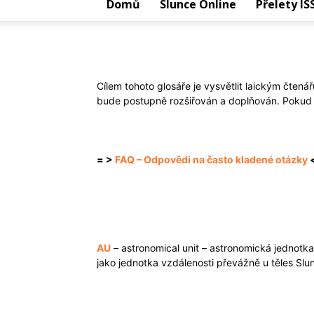
Domů
Slunce Online
Přelety IS
Cílem tohoto glosáře je vysvětlit laickým čten
bude postupně rozšiřován a doplňován. Pokud 
= >
FAQ – Odpovědi na často kladené otázky
AU
– astronomical unit – astronomická jednotk
jako jednotka vzdálenosti převážně u těles Slu