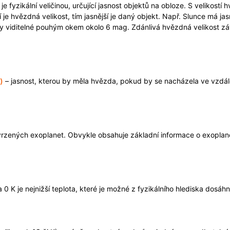
je fyzikální veličinou, určující jasnost objektů na obloze. S velikos
í je hvězdná velikost, tím jasnější je daný objekt. Např. Slunce má 
dy viditelné pouhým okem okolo 6 mag. Zdánlivá hvězdná velikost zá
)
– jasnost, kterou by měla hvězda, pokud by se nacházela ve vzdál
rzených exoplanet. Obvykle obsahuje základní informace o exoplan
0 K je nejnižší teplota, které je možné z fyzikálního hlediska dosáhno