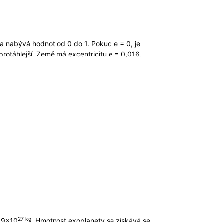
a nabývá hodnot od 0 do 1. Pokud e = 0, je
protáhlejší. Země má excentricitu e = 0,016.
27 kg
899×10
. Hmotnost exoplanety se získává se