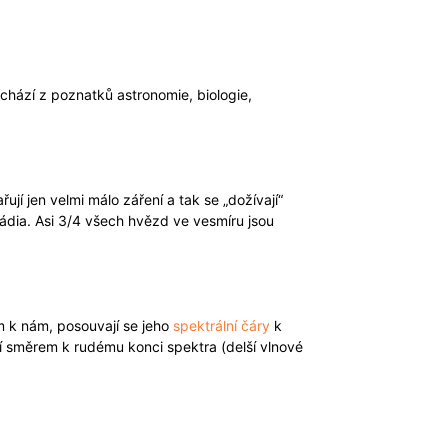
chází z poznatků astronomie, biologie,
í jen velmi málo záření a tak se „dožívají“
ádia. Asi 3/4 všech hvězd ve vesmíru jsou
m k nám, posouvají se jeho
spektrální čáry
k
jí směrem k rudému konci spektra (delší vlnové