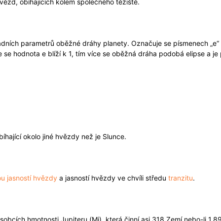
ězd, obíhajících kolem společného těžiště.
adních parametrů oběžné dráhy planety. Označuje se písmenech „e“ 
se hodnota e blíží k 1, tím více se oběžná dráha podobá elipse a je 
obíhající okolo jiné hvězdy než je Slunce.
ou jasností hvězdy
a jasností hvězdy ve chvíli středu
tranzitu
.
obcích hmotnosti Jupiteru (Mj), která činní asi 318 Zemí nebo-li 1,