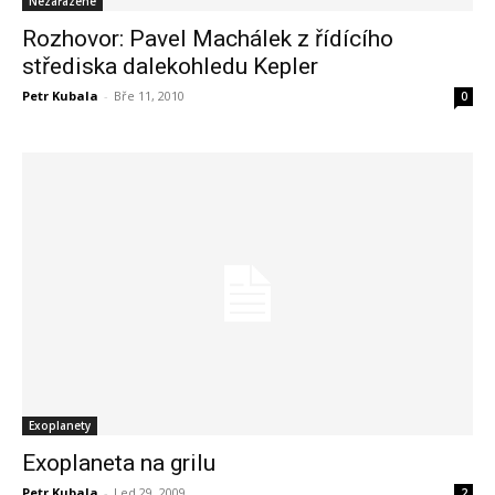
Nezařazené
Rozhovor: Pavel Machálek z řídícího
střediska dalekohledu Kepler
Petr Kubala
-
Bře 11, 2010
0
Exoplanety
Exoplaneta na grilu
Petr Kubala
-
Led 29, 2009
2