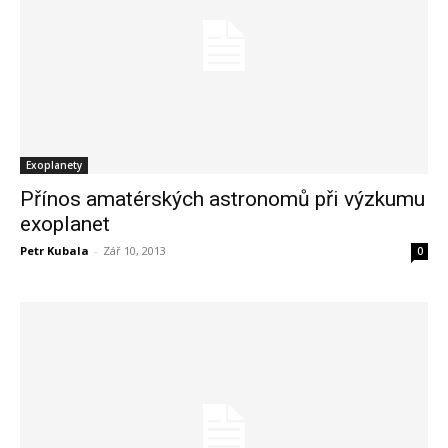
Exoplanety
Přínos amatérských astronomů při výzkumu
exoplanet
Petr Kubala
-
Zář 10, 2013
0