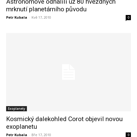
Astronomové odhalili už 80 hvězdných
mrknutí planetárního původu
Petr Kubala
-
Kvě 17, 2010
0
Exoplanety
Kosmický dalekohled Corot objevil novou
exoplanetu
Petr Kubala
-
Bře 17, 2010
0