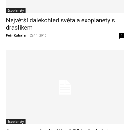
Exoplanety
Největší dalekohled světa a exoplanety s
draslíkem
Petr Kubala
-
Zář 1, 2010
1
Exoplanety