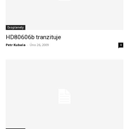
Exoplanety
HD80606b tranzituje
Petr Kubala
-
Úno 26, 2009
0