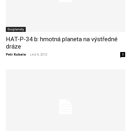
Exoplanety
HAT-P-34 b: hmotná planeta na výstředné
dráze
Petr Kubala
-
Led 4, 2012
0