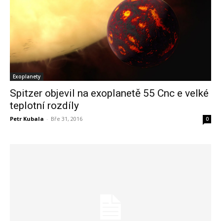
Exoplanety
Spitzer objevil na exoplanetě 55 Cnc e velké
teplotní rozdíly
Petr Kubala
-
Bře 31, 2016
0