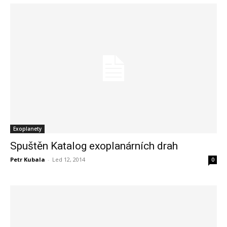
Exoplanety
Spuštěn Katalog exoplanárních drah
Petr Kubala
-
Led 12, 2014
0