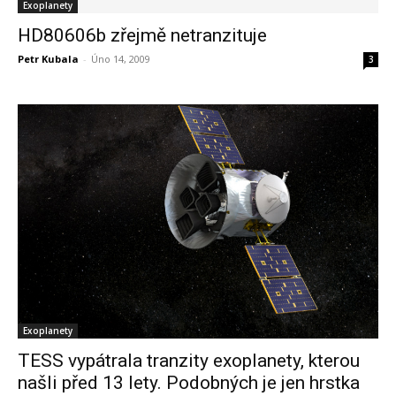
Exoplanety
HD80606b zřejmě netranzituje
Petr Kubala
-
Úno 14, 2009
3
Exoplanety
TESS vypátrala tranzity exoplanety, kterou
našli před 13 lety. Podobných je jen hrstka