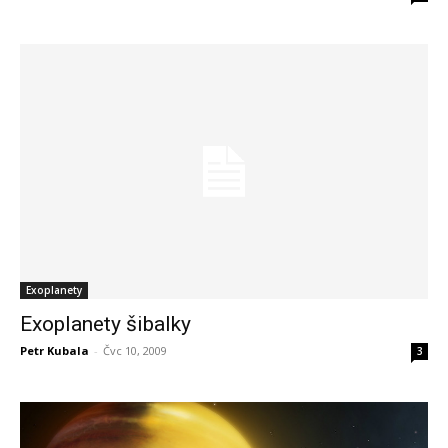
Exoplanety
Exoplanety šibalky
Petr Kubala
-
Čvc 10, 2009
3