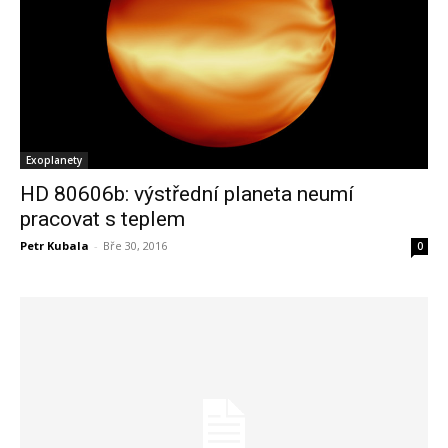
Exoplanety
HD 80606b: výstřední planeta neumí
pracovat s teplem
Petr Kubala
-
Bře 30, 2016
0