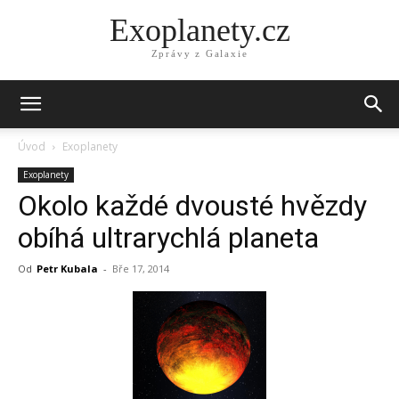
Exoplanety.cz
Zprávy z Galaxie
Úvod
Exoplanety
Exoplanety
Okolo každé dvousté hvězdy
obíhá ultrarychlá planeta
Od
Petr Kubala
-
Bře 17, 2014