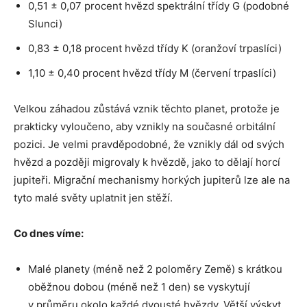
0,51 ± 0,07 procent hvězd spektrální třídy G (podobné
Slunci)
0,83 ± 0,18 procent hvězd třídy K (oranžoví trpaslíci)
1,10 ± 0,40 procent hvězd třídy M (červení trpaslíci)
Velkou záhadou zůstává vznik těchto planet, protože je
prakticky vyloučeno, aby vznikly na současné orbitální
pozici. Je velmi pravděpodobné, že vznikly dál od svých
hvězd a později migrovaly k hvězdě, jako to dělají horcí
jupiteři. Migrační mechanismy horkých jupiterů lze ale na
tyto malé světy uplatnit jen stěží.
Co dnes víme:
Malé planety (méně než 2 poloměry Země) s krátkou
oběžnou dobou (méně než 1 den) se vyskytují
v průměru okolo každé dvousté hvězdy. Větší výskyt