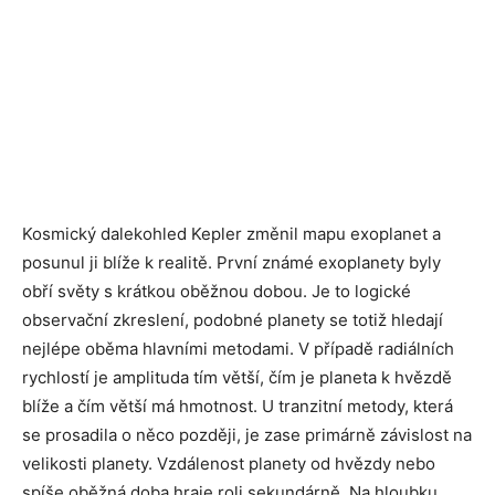
Kosmický dalekohled Kepler změnil mapu exoplanet a
posunul ji blíže k realitě. První známé exoplanety byly
obří světy s krátkou oběžnou dobou. Je to logické
observační zkreslení, podobné planety se totiž hledají
nejlépe oběma hlavními metodami. V případě radiálních
rychlostí je amplituda tím větší, čím je planeta k hvězdě
blíže a čím větší má hmotnost. U tranzitní metody, která
se prosadila o něco později, je zase primárně závislost na
velikosti planety. Vzdálenost planety od hvězdy nebo
spíše oběžná doba hraje roli sekundárně. Na hloubku