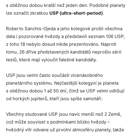
s oběžnou dobou kratší než jeden den. Podobné planety
lze označit zkratkou
USP (ultra-short-period)
.
Roberto Sanchis-Ojeda a jeho kolegové prošli všechna
data i pozorované hvězdy a představili seznam 106 USP,
z toho 18 nebylo dosud nikde prezentováno. Naproti
tomu, 26 dříve představených kandidátů neprošlo sérií
testů, které mají vyloučit falešné kandidáty.
USP jsou velmi často součástí vícenásobného
planetárního systému. Nejčastější kolegyní je planeta
s oběžnou dobou 1 až 50 dní, čímž se USP velmi odlišují
od horkých jupiterů, kteří jsou spíše samotáři.
Všechny studované USP jsou navíc menší než 2 Země,
což může souviset s podmínkami blízko hvězdy –
hvězdný vítr odvane už prvotní atmosféru planety, takže