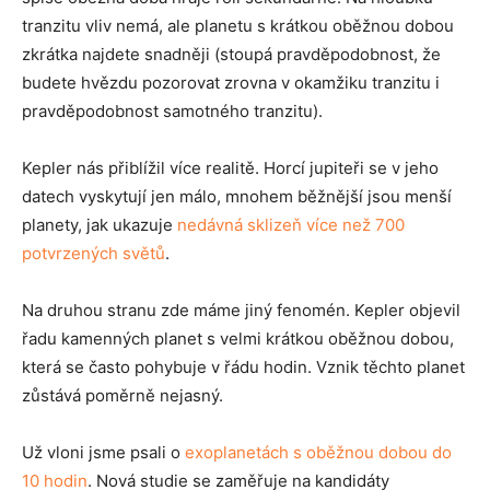
tranzitu vliv nemá, ale planetu s krátkou oběžnou dobou
zkrátka najdete snadněji (stoupá pravděpodobnost, že
budete hvězdu pozorovat zrovna v okamžiku tranzitu i
pravděpodobnost samotného tranzitu).
Kepler nás přiblížil více realitě. Horcí jupiteři se v jeho
datech vyskytují jen málo, mnohem běžnější jsou menší
planety, jak ukazuje
nedávná sklizeň více než 700
potvrzených světů
.
Na druhou stranu zde máme jiný fenomén. Kepler objevil
řadu kamenných planet s velmi krátkou oběžnou dobou,
která se často pohybuje v řádu hodin. Vznik těchto planet
zůstává poměrně nejasný.
Už vloni jsme psali o
exoplanetách s oběžnou dobou do
10 hodin
. Nová studie se zaměřuje na kandidáty