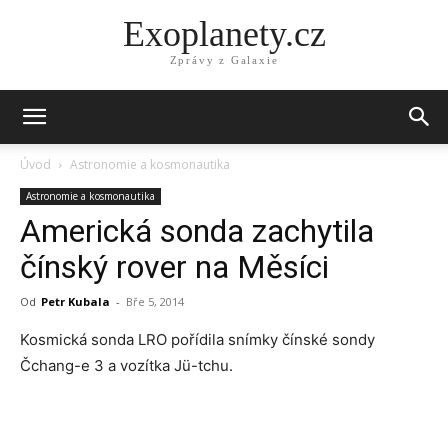
Exoplanety.cz
Zprávy z Galaxie
Úvod
Astronomie a kosmonautika
Astronomie a kosmonautika
Americká sonda zachytila
čínský rover na Měsíci
Od
Petr Kubala
-
Bře 5, 2014
Kosmická sonda LRO pořídila snímky čínské sondy
Čchang-e 3 a vozítka Jü-tchu.