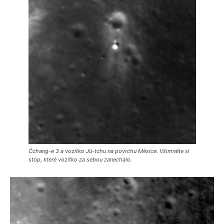
Čchang-e 3 a vozítko Jü-tchu na povrchu Měsíce. Všimněte si
stop, které vozítko za sebou zanechalo.