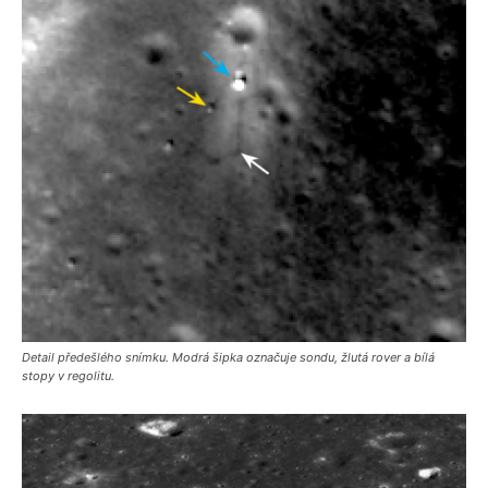
Detail předešlého snímku. Modrá šipka označuje sondu, žlutá rover a bílá
stopy v regolitu.