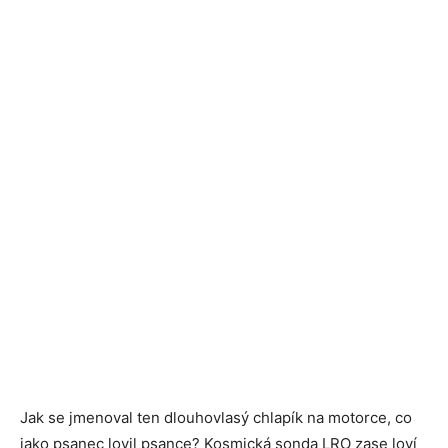
Jak se jmenoval ten dlouhovlasý chlapík na motorce, co
jako psanec lovil psance? Kosmická sonda LRO zase loví