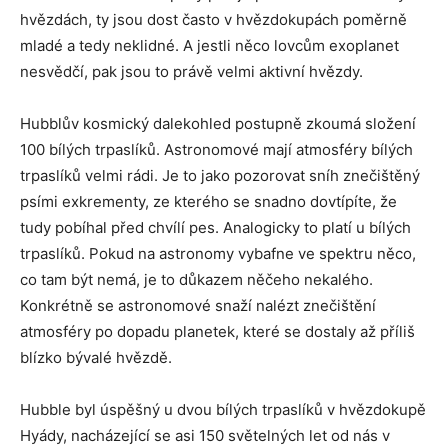
hvězdách, ty jsou dost často v hvězdokupách poměrně
mladé a tedy neklidné. A jestli něco lovcům exoplanet
nesvědčí, pak jsou to právě velmi aktivní hvězdy.
Hubblův kosmický dalekohled postupně zkoumá složení
100 bílých trpaslíků. Astronomové mají atmosféry bílých
trpaslíků velmi rádi. Je to jako pozorovat sníh znečištěný
psími exkrementy, ze kterého se snadno dovtípíte, že
tudy pobíhal před chvílí pes. Analogicky to platí u bílých
trpaslíků. Pokud na astronomy vybafne ve spektru něco,
co tam být nemá, je to důkazem něčeho nekalého.
Konkrétně se astronomové snaží nalézt znečištění
atmosféry po dopadu planetek, které se dostaly až příliš
blízko bývalé hvězdě.
Hubble byl úspěšný u dvou bílých trpaslíků v hvězdokupě
Hyády, nacházející se asi 150 světelných let od nás v