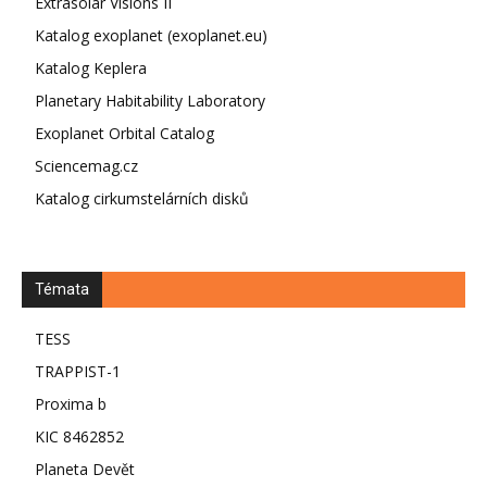
Extrasolar Visions II
Katalog exoplanet (exoplanet.eu)
Katalog Keplera
Planetary Habitability Laboratory
Exoplanet Orbital Catalog
Sciencemag.cz
Katalog cirkumstelárních disků
Témata
TESS
TRAPPIST-1
Proxima b
KIC 8462852
Planeta Devět