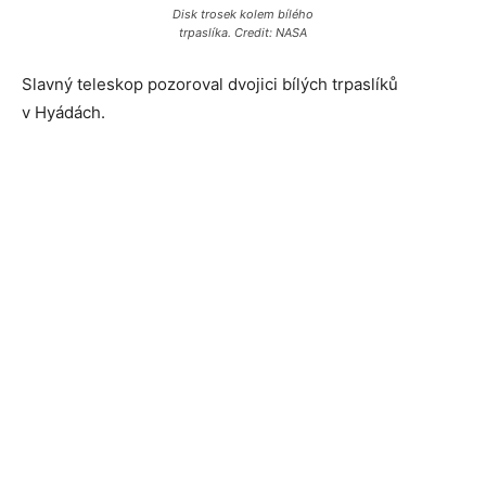
Disk trosek kolem bílého
trpaslíka. Credit: NASA
Slavný teleskop pozoroval dvojici bílých trpaslíků
v Hyádách.