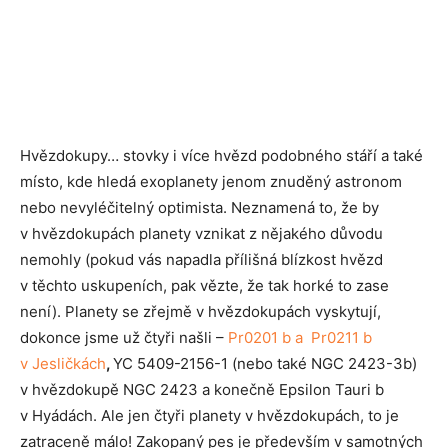
Hvězdokupy… stovky i více hvězd podobného stáří a také
místo, kde hledá exoplanety jenom znuděný astronom
nebo nevyléčitelný optimista. Neznamená to, že by
v hvězdokupách planety vznikat z nějakého důvodu
nemohly (pokud vás napadla přílišná blízkost hvězd
v těchto uskupeních, pak vězte, že tak horké to zase
není). Planety se zřejmě v hvězdokupách vyskytují,
dokonce jsme už čtyři našli –
Pr0201 b a Pr0211 b
v Jesličkách
,
YC 5409-2156-1 (nebo také NGC 2423-3b)
v hvězdokupě NGC 2423 a konečně Epsilon Tauri b
v Hyádách. Ale jen čtyři planety v hvězdokupách, to je
zatraceně málo! Zakopaný pes je především v samotných