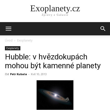
Exoplanety.cz
Zprávy z Galaxie
Úvod
Exoplanety
Exoplanety
Hubble: v hvězdokupách
mohou být kamenné planety
Od
Petr Kubala
-
Kvě 10, 2013