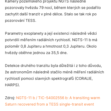
Kamery pozemského projektu NGTS následně
pozorovaly hvězdu 79 nocí, během kterých se podařilo
zachytit další tranzit v plné délce. Stalo se tak rok po
pozorování TESS.
Parametry exoplanety a její existenci následně vědci
potvrdili měřením radiálních rychlostí. NGTS-11 b má
poloměr 0,8 Jupiteru a hmotnost 0,3 Jupiteru. Okolo
hvězdy oběhne jednou za 35,5 dne.
Detekce druhého tranzitu byla důležitá i z toho důvodu,
že astronomům následně stačilo méně měření radiálních
rychlostí pomoci slavných spektrografů (CORALIE,
HARPS).
Zdroj:
NGTS-11 b / TIC-54002556 b: A transiting warm
Saturn recovered from a TESS single-transit event