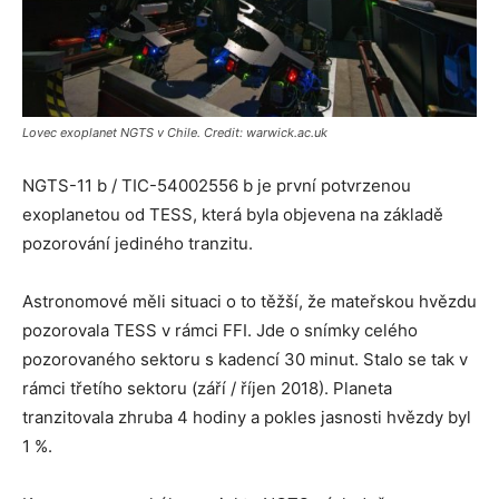
Lovec exoplanet NGTS v Chile. Credit: warwick.ac.uk
NGTS-11 b / TIC-54002556 b je první potvrzenou
exoplanetou od TESS, která byla objevena na základě
pozorování jediného tranzitu.
Astronomové měli situaci o to těžší, že mateřskou hvězdu
pozorovala TESS v rámci FFI. Jde o snímky celého
pozorovaného sektoru s kadencí 30 minut. Stalo se tak v
rámci třetího sektoru (září / říjen 2018). Planeta
tranzitovala zhruba 4 hodiny a pokles jasnosti hvězdy byl
1 %.