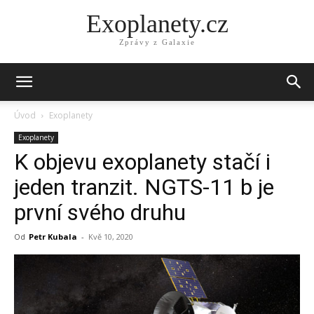
Exoplanety.cz
Zprávy z Galaxie
Úvod
Exoplanety
Exoplanety
K objevu exoplanety stačí i
jeden tranzit. NGTS-11 b je
první svého druhu
Od
Petr Kubala
-
Kvě 10, 2020