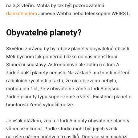
na 3,3 vteřin. Mohla by tak být pozorovatelná
dalekohledem
Jamese Webba nebo teleskopem WFIRST.
Obyvatelné planety?
Skvělou zprávou by byl objev planet v obyvatelné oblasti.
Měli bychom tak poměrně blízko od nás menší kopii
Sluneční soustavy. Astronomové ale zatím u ε Indi A
žádné další planety nenašli. Na základě možností měření
radiálních rychlostí a faktu, že nic objeveno nebylo,
mohou jen říct, že v obyvatelné zóně ε Indi A nejsou
žádné planety typu super-země a větší. Existenci planet o
hmotnosti Země vyloučit nelze.
Je však otázkou, zda u ε Indi A mohly obyvatelné planety
vůbec vzniknout. Podle studie mohl být jejich vznik
narušen párem hnědých trpaslíků. Dnes se sice nachází