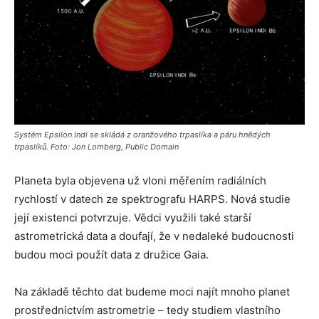
Systém Epsilon Indi se skládá z oranžového trpaslíka a páru hnědých
trpaslíků. Foto: Jon Lomberg, Public Domain
Planeta byla objevena už vloni měřením radiálních
rychlostí v datech ze spektrografu HARPS. Nová studie
její existenci potvrzuje. Vědci využili také starší
astrometrická data a doufají, že v nedaleké budoucnosti
budou moci použít data z družice Gaia.
Na základě těchto dat budeme moci najít mnoho planet
prostřednictvím astrometrie – tedy studiem vlastního