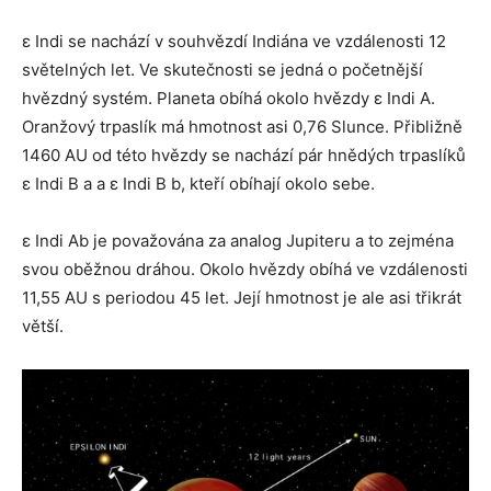
ε Indi se nachází v souhvězdí Indiána ve vzdálenosti 12
světelných let. Ve skutečnosti se jedná o početnější
hvězdný systém. Planeta obíhá okolo hvězdy ε Indi A.
Oranžový trpaslík má hmotnost asi 0,76 Slunce. Přibližně
1460 AU od této hvězdy se nachází pár hnědých trpaslíků
ε Indi B a a ε Indi B b, kteří obíhají okolo sebe.
ε Indi Ab je považována za analog Jupiteru a to zejména
svou oběžnou dráhou. Okolo hvězdy obíhá ve vzdálenosti
11,55 AU s periodou 45 let. Její hmotnost je ale asi třikrát
větší.