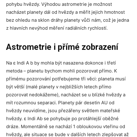
pohybu hvězdy. Výhodou astrometrie je možnost
nacházet planety dál od hvězdy a měřit jejich hmotnost
bez ohledu na sklon dráhy planety vůči nám, což je jedna
z hlavních nevýhod měření radiálních rychlostí.
Astrometrie i přímé zobrazení
Na ε Indi A b by mohla být nasazena dokonce i třetí
metoda – planetu bychom mohli pozorovat přímo. K
přímému pozorování potřebujeme tři věci: planeta musí
být větší (malé planety v nejbližších letech přímo
pozorovat nedokážeme), nacházet se u blízké hvězdy a
mít rozumnou separaci. Planety pár desetin AU od
hvězdy neuvidíme, jsou přezářeny světlem mateřské
hvězdy. ε Indi Ab se pohybuje po protáhlejší oběžné
dráze. Momentálně se nachází 1 obloukovou vteřinu od
hvězdy, ale situace se bude v dalších letech zlepšovat až