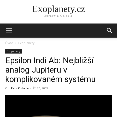
Exoplanety.cz
Zprávy z Galaxie
Úvod
Exoplanety
Exoplanety
Epsilon Indi Ab: Nejbližší
analog Jupiteru v
komplikovaném systému
Od
Petr Kubala
-
Říj 20, 2019