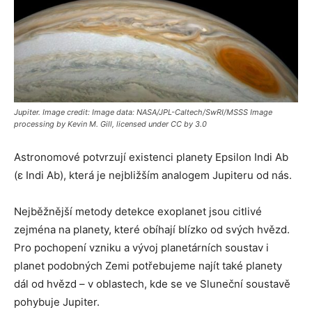
Jupiter. Image credit: Image data: NASA/JPL-Caltech/SwRI/MSSS Image
processing by Kevin M. Gill, licensed under CC by 3.0
Astronomové potvrzují existenci planety Epsilon Indi Ab
(ε Indi Ab), která je nejbližším analogem Jupiteru od nás.
Nejběžnější metody detekce exoplanet jsou citlivé
zejména na planety, které obíhají blízko od svých hvězd.
Pro pochopení vzniku a vývoj planetárních soustav i
planet podobných Zemi potřebujeme najít také planety
dál od hvězd – v oblastech, kde se ve Sluneční soustavě
pohybuje Jupiter.