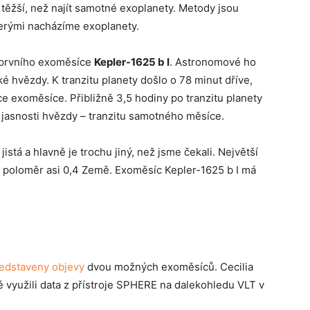
těžší, než najít samotné exoplanety. Metody jsou
terými nacházíme exoplanety.
 prvního exoměsíce
Kepler-1625 b I
. Astronomové ho
é hvězdy. K tranzitu planety došlo o 78 minut dříve,
e exoměsíce. Přibližně 3,5 hodiny po tranzitu planety
jasnosti hvězdy – tranzitu samotného měsíce.
istá a hlavně je trochu jiný, než jsme čekali. Největší
poloměr asi 0,4 Země. Exoměsíc Kepler-1625 b I má
ředstaveny objevy
dvou možných exoměsíců. Cecilia
vé využili data z přístroje SPHERE na dalekohledu VLT v