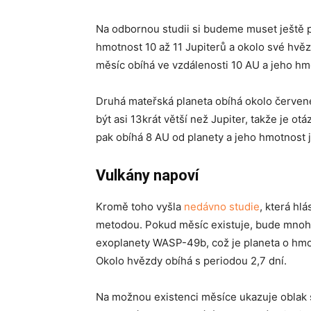
Na odbornou studii si budeme muset ještě p
hmotnost 10 až 11 Jupiterů a okolo své hvě
měsíc obíhá ve vzdálenosti 10 AU a jeho hm
Druhá mateřská planeta obíhá okolo červené
být asi 13krát větší než Jupiter, takže je o
pak obíhá 8 AU od planety a jeho hmotnost j
Vulkány napoví
Kromě toho vyšla
nedávno studie
, která h
metodou. Pokud měsíc existuje, bude mnoh
exoplanety WASP-49b, což je planeta o hmotno
Okolo hvězdy obíhá s periodou 2,7 dní.
Na možnou existenci měsíce ukazuje oblak 