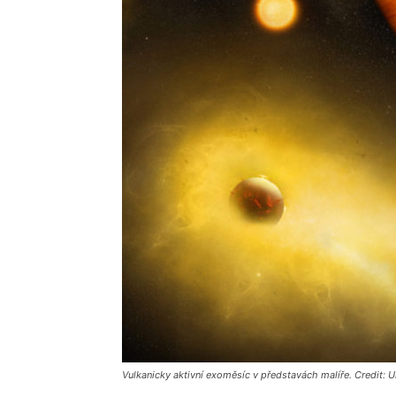
Vulkanicky aktivní exoměsíc v představách malíře. Credit: Un