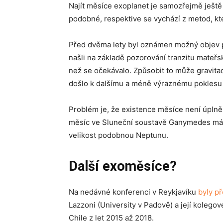
Najít měsíce exoplanet je samozřejmě ještě 
podobné, respektive se vychází z metod, k
Před dvěma lety byl oznámen možný objev
našli na základě pozorování tranzitu mateřsk
než se očekávalo. Způsobit to může gravitac
došlo k dalšímu a méně výraznému poklesu 
Problém je, že existence měsíce není úplně j
měsíc ve Sluneční soustavě Ganymedes má 
velikost podobnou Neptunu.
Další exoměsíce?
Na nedávné konferenci v Reykjavíku
byly p
Lazzoni (University v Padově) a její kolego
Chile z let 2015 až 2018.