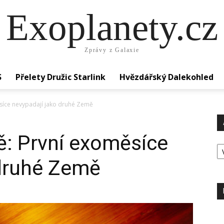
Exoplanety.cz
Zprávy z Galaxie
S
Přelety Družic Starlink
Hvězdářský Dalekohled
síce nevypadají jako druhé Země
ě: První exoměsíce
Ar
 druhé Země