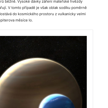
erů běžně. Vysoké dávky záření mateřské hvězdy
řují. V tomto případě je však oblak sodíku poměrně
 dostává do kosmického prostoru z vulkanicky velmi
upiterova měsíce Io.