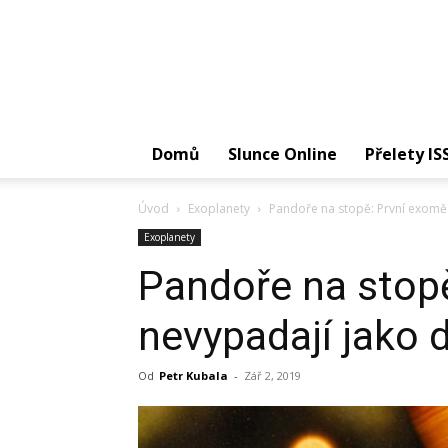
Domů
Slunce Online
Přelety IS
Úvod
Exoplanety
Pandoře na stopě: První exomě
Exoplanety
Pandoře na stop
nevypadají jako
Od
Petr Kubala
-
Zář 2, 2019