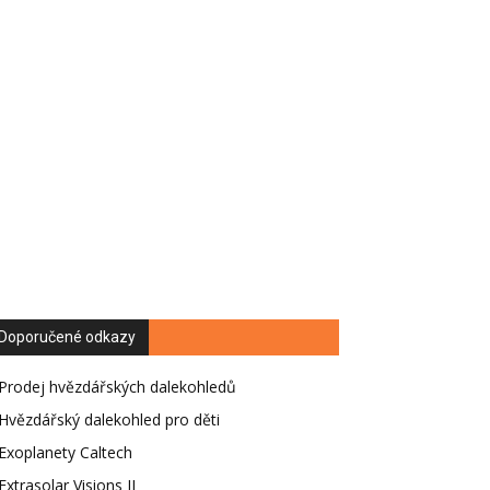
Doporučené odkazy
Prodej hvězdářských dalekohledů
Hvězdářský dalekohled pro děti
Exoplanety Caltech
Extrasolar Visions II