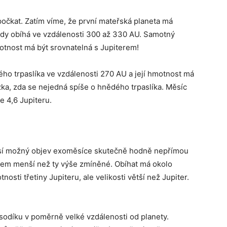
očkat. Zatím víme, že první mateřská planeta má
zdy obíhá ve vzdálenosti 300 až 330 AU. Samotný
otnost má být srovnatelná s Jupiterem!
ho trpaslíka ve vzdálenosti 270 AU a její hmotnost má
tázka, zda se nejedná spíše o hnědého trpaslíka. Měsíc
e 4,6 Jupiteru.
lásí možný objev exoměsíce skutečně hodně nepřímou
em menší než ty výše zmíněné. Obíhat má okolo
sti třetiny Jupiteru, ale velikosti větší než Jupiter.
sodíku v poměrně velké vzdálenosti od planety.