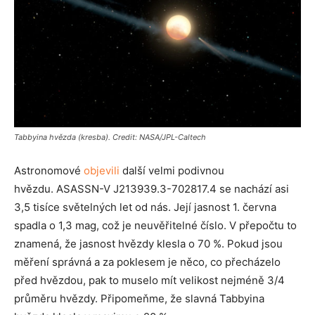
Tabbyina hvězda (kresba). Credit: NASA/JPL-Caltech
Astronomové
objevili
další velmi podivnou
hvězdu. ASASSN-V J213939.3-702817.4 se nachází asi
3,5 tisíce světelných let od nás. Její jasnost 1. června
spadla o 1,3 mag, což je neuvěřitelné číslo. V přepočtu to
znamená, že jasnost hvězdy klesla o 70 %. Pokud jsou
měření správná a za poklesem je něco, co přecházelo
před hvězdou, pak to muselo mít velikost nejméně 3/4
průměru hvězdy. Připomeňme, že slavná Tabbyina