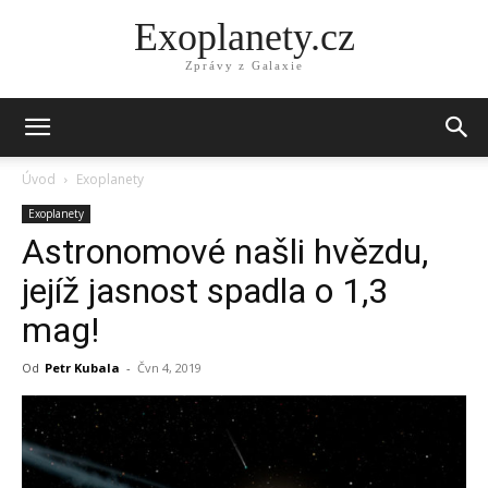
Exoplanety.cz
Zprávy z Galaxie
Úvod
Exoplanety
Exoplanety
Astronomové našli hvězdu,
jejíž jasnost spadla o 1,3
mag!
Od
Petr Kubala
-
Čvn 4, 2019