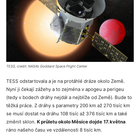
TESS, credit: NASA’s Goddard Space Flight Center
TESS odstartovala a je na protáhlé dráze okolo Země.
Nyní ji čekají zážehy a to zejména v apogeu a perigeu
(tedy v bodech dráhy nejdál a nejblíže od Země). Bude to
těžká práce. Z dráhy s parametry 200 km až 270 tisíc km
se musí dostat na dráhu 108 tisíc až 376 tisíc km a také
změnit sklon.
K průletu okolo Měsíce dojde
17. května
ráno našeho času ve vzdálenosti 8 tisíc km.