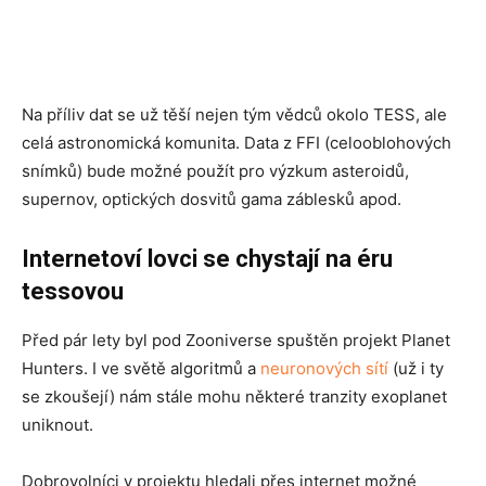
Na příliv dat se už těší nejen tým vědců okolo TESS, ale
celá astronomická komunita. Data z FFI (celooblohových
snímků) bude možné použít pro výzkum asteroidů,
supernov, optických dosvitů gama záblesků apod.
Internetoví lovci se chystají na éru
tessovou
Před pár lety byl pod Zooniverse spuštěn projekt Planet
Hunters. I ve světě algoritmů a
neuronových sítí
(už i ty
se zkoušejí) nám stále mohu některé tranzity exoplanet
uniknout.
Dobrovolníci v projektu hledali přes internet možné