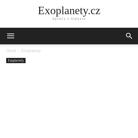
Exoplanety.cz
Zprávy z Galaxie
Úvod
Exoplanety
Exoplanety