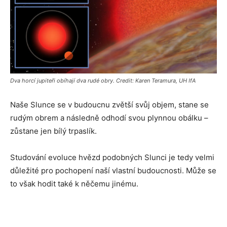
Dva horcí jupiteři obíhají dva rudé obry. Credit: Karen Teramura, UH IfA
Naše Slunce se v budoucnu zvětší svůj objem, stane se
rudým obrem a následně odhodí svou plynnou obálku –
zůstane jen bílý trpaslík.
Studování evoluce hvězd podobných Slunci je tedy velmi
důležité pro pochopení naší vlastní budoucnosti. Může se
to však hodit také k něčemu jinému.