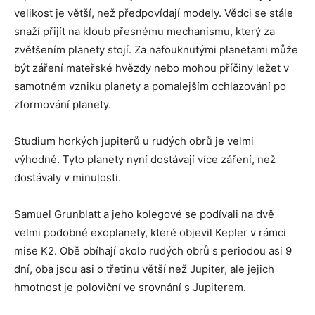
velikost je větší, než předpovídají modely. Vědci se stále
snaží přijít na kloub přesnému mechanismu, který za
zvětšením planety stojí. Za nafouknutými planetami může
být záření mateřské hvězdy nebo mohou příčiny ležet v
samotném vzniku planety a pomalejším ochlazování po
zformování planety.
Studium horkých jupiterů u rudých obrů je velmi
výhodné. Tyto planety nyní dostávají více záření, než
dostávaly v minulosti.
Samuel Grunblatt a jeho kolegové se podívali na dvě
velmi podobné exoplanety, které objevil Kepler v rámci
mise K2. Obě obíhají okolo rudých obrů s periodou asi 9
dní, oba jsou asi o třetinu větší než Jupiter, ale jejich
hmotnost je poloviční ve srovnání s Jupiterem.