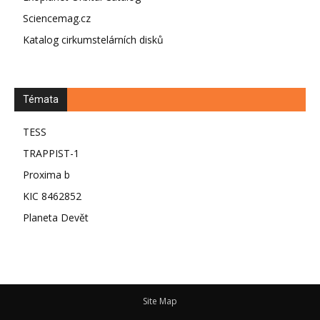
Sciencemag.cz
Katalog cirkumstelárních disků
Témata
TESS
TRAPPIST-1
Proxima b
KIC 8462852
Planeta Devět
Site Map