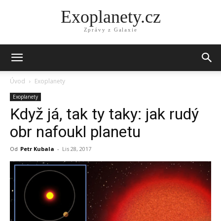
Exoplanety.cz
Zprávy z Galaxie
Úvod
Exoplanety
Exoplanety
Když já, tak ty taky: jak rudý
obr nafoukl planetu
Od
Petr Kubala
-
Lis 28, 2017