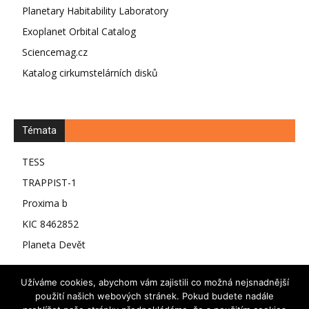
Planetary Habitability Laboratory
Exoplanet Orbital Catalog
Sciencemag.cz
Katalog cirkumstelárních disků
Témata
TESS
TRAPPIST-1
Proxima b
KIC 8462852
Planeta Devět
Užíváme cookies, abychom vám zajistili co možná nejsnadnější
použití našich webových stránek. Pokud budete nadále