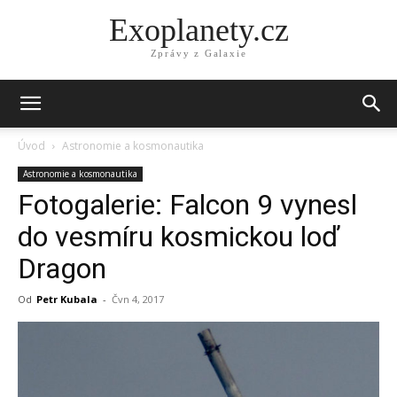
Exoplanety.cz
Zprávy z Galaxie
Úvod
Astronomie a kosmonautika
Astronomie a kosmonautika
Fotogalerie: Falcon 9 vynesl
do vesmíru kosmickou loď
Dragon
Od
Petr Kubala
-
Čvn 4, 2017