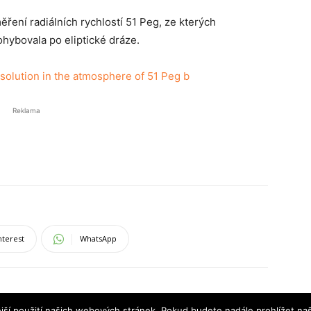
ení radiálních rychlostí 51 Peg, ze kterých
hybovala po eliptické dráze.
esolution in the atmosphere of 51 Peg b
Reklama
nterest
WhatsApp
jší použití našich webových stránek. Pokud budete nadále prohlížet naš