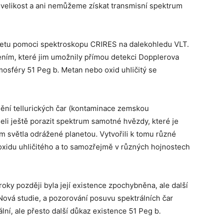
í velikost a ani nemůžeme získat transmisní spektrum
anetu pomoci spektroskopu CRIRES na dalekohledu VLT.
ením, které jim umožnily přímou detekci Dopplerova
osféry 51 Peg b. Metan nebo oxid uhličitý se
ění tellurických čar (kontaminace zemskou
eli ještě porazit spektrum samotné hvězdy, které je
m světla odrážené planetou. Vytvořili k tomu různé
oxidu uhličitého a to samozřejmě v různých hojnostech
roky později byla její existence zpochybněna, ale další
 Nová studie, a pozorování posuvu spektrálních čar
lní, ale přesto další důkaz existence 51 Peg b.