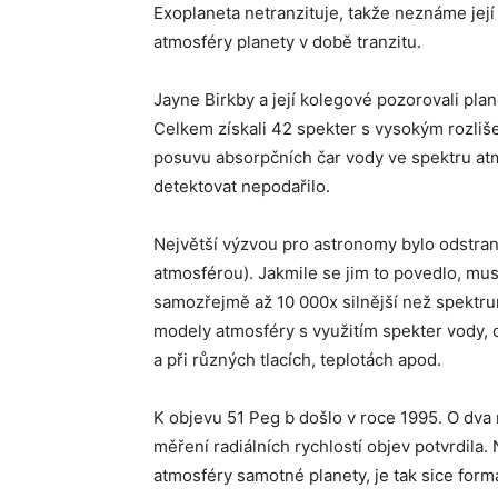
Exoplaneta netranzituje, takže neznáme jej
atmosféry planety v době tranzitu.
Jayne Birkby a její kolegové pozorovali pl
Celkem získali 42 spekter s vysokým rozliš
posuvu absorpčních čar vody ve spektru atm
detektovat nepodařilo.
Největší výzvou pro astronomy bylo odstran
atmosférou). Jakmile se jim to povedlo, mus
samozřejmě až 10 000x silnější než spektru
modely atmosféry s využitím spekter vody, 
a při různých tlacích, teplotách apod.
K objevu 51 Peg b došlo v roce 1995. O dva 
měření radiálních rychlostí objev potvrdila.
atmosféry samotné planety, je tak sice formá