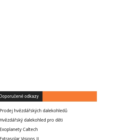
Doporučené odkazy
Prodej hvězdářských dalekohledů
Hvězdářský dalekohled pro děti
Exoplanety Caltech
Extrasolar Visions II