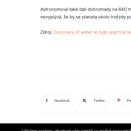
Astronomové také dali dohromady na 640 měř
nevyplývá, že by se planeta okolo hvězdy po
Zdroj:
Discovery of water at high spectral r
Facebook
Twitter
Pi
Užíváme cookies, abychom vám zajistili co možná nejsnadně