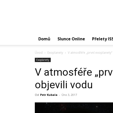
Domů
Slunce Online
Přelety IS
Úvod
Exoplanety
V atmosféře „první exoplanety“ 
Exoplanety
V atmosféře „prv
objevili vodu
Od
Petr Kubala
-
Úno 3, 2017