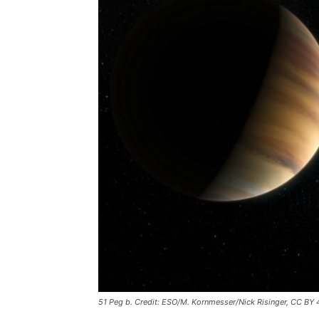
51 Peg b. Credit: ESO/M. Kornmesser/Nick Risinger, CC BY 