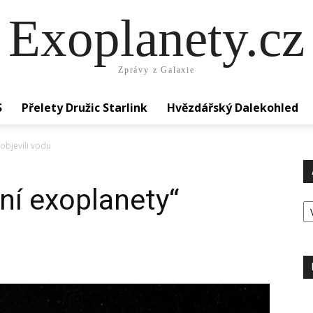
Exoplanety.cz
Zprávy z Galaxie
S
Přelety Družic Starlink
Hvězdářský Dalekohled
objevili vodu
ní exoplanety“
Ar