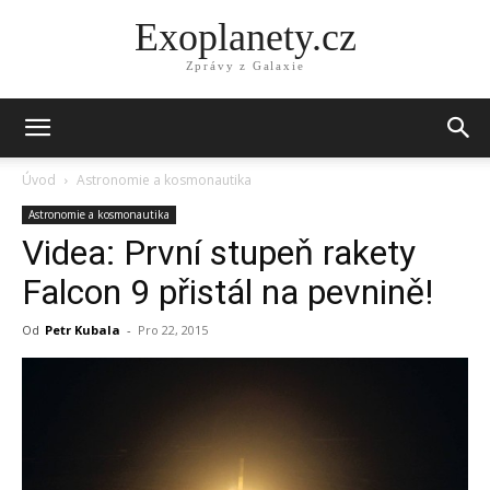
Exoplanety.cz
Zprávy z Galaxie
Úvod
Astronomie a kosmonautika
Astronomie a kosmonautika
Videa: První stupeň rakety
Falcon 9 přistál na pevnině!
Od
Petr Kubala
-
Pro 22, 2015