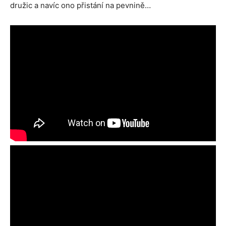
družic a navíc ono přistání na pevnině…