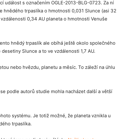
ící událost s označením OGLE-2013-BLG-0723. Za ní
 hnědého trpaslíka o hmotnosti 0,031 Slunce (asi 32
e vzdálenosti 0,34 AU planeta o hmotnosti Venuše
Tento hnědý trpaslík ale obíhá ještě okolo společného
desetiny Slunce a to ve vzdálenosti 1,7 AU.
ou nebo hvězdu, planetu a měsíc. To záleží na úhlu
 se podle autorů studie mohla nacházet další a větší
ohoto systému. Je totiž možné, že planeta vznikla u
dého trpaslíka.