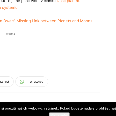
teré jsme psali vloni v článku
Našli planetu
m systému
wn Dwarf: Missing Link between Planets and Moons
Reklama
nterest
WhatsApp
jší použití našich webových stránek. Pokud budete nadále prohlížet naš
Souhlasím