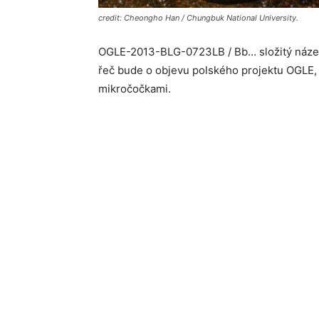
credit: Cheongho Han / Chungbuk National University.
OGLE-2013-BLG-0723LB / Bb… složitý název a 
řeč bude o objevu polského projektu OGLE, k
mikročočkami.