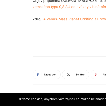
Objev připomíná OGLE-2013-BLG-0341 b, o k
zemského typu 0,8 AU od hvězdy v binární
Zdroj:
A Venus-Mass Planet Orbiting a Bro
Facebook
Twitter
Pi
Užíváme cookies, abychom vám zajistili co možná nejsnadně