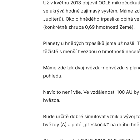
Už v květnu 2013 objevil OGLE mikročočkuj
se ukrývá hodně zajímavý systém. Máme zde
Jupiterů). Okolo hnědého trpaslíka obíhá v
(konkrétně zhruba 0,69 hmotnosti Země).
Planety u hnědých trpaslíků jsme už našli. 
těžiště s menší hvězdou o hmotnosti necelé 
Máme zde tak dvojhvězdu-nehvězdu s planet
pohledu.
Navíc to není vše. Ve vzdálenosti 100 AU by
hvězda.
Bude určitě dobré simulovat vznik a vývoj t
hvězdy (A) a poté „přeskočila“ na dráhu hně