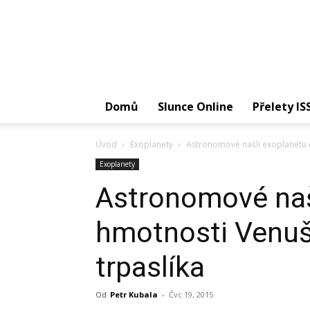
Domů
Slunce Online
Přelety IS
Úvod
Exoplanety
Astronomové našli exoplanetu 
Exoplanety
Astronomové naš
hmotnosti Venu
trpaslíka
Od
Petr Kubala
-
Čvc 19, 2015