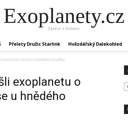
Exoplanety.cz
Zprávy z Galaxie
S
Přelety Družic Starlink
Hvězdářský Dalekohled
o hmotnosti Venuše u hnědého trpaslíka
li exoplanetu o
Ar
še u hnědého