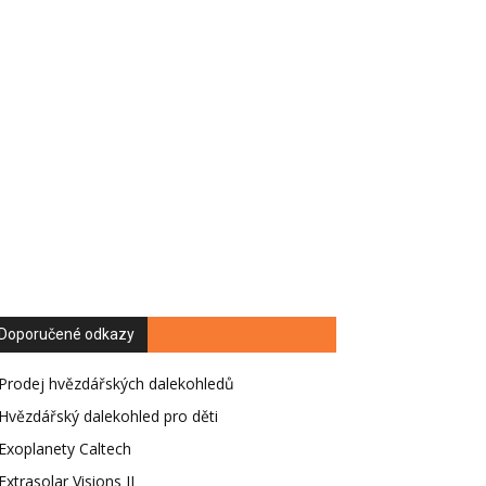
Doporučené odkazy
Prodej hvězdářských dalekohledů
Hvězdářský dalekohled pro děti
Exoplanety Caltech
Extrasolar Visions II