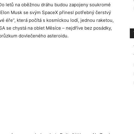
. Do letů na oběžnou dráhu budou zapojeny soukromé
k. Elon Musk se svým SpaceX přinesl potřebný čerstvý
é éře“, která počítá s kosmickou lodí, jednou raketou,
SA se chystá na oblet Měsíce – nejdříve bez posádky,
a průzkum dovlečeného asteroidu.