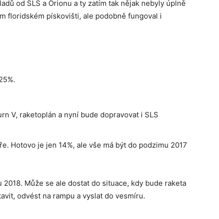
dů od SLS a Orionu a ty zatím tak nějak nebyly úplně
 floridském pískovišti, ale podobně fungoval i
 25%.
rn V, raketoplán a nyní bude dopravovat i SLS
ře. Hotovo je jen 14%, ale vše má být do podzimu 2017
u 2018. Může se ale dostat do situace, kdy bude raketa
avit, odvést na rampu a vyslat do vesmíru.