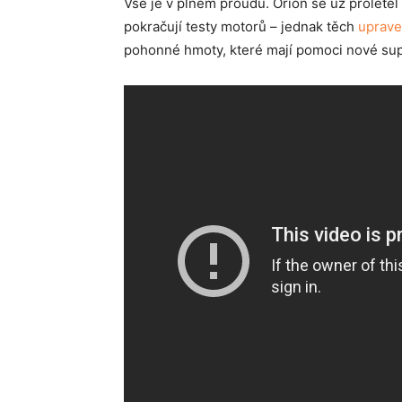
Vše je v plném proudu. Orion se už proletě
pokračují testy motorů – jednak těch
uprave
pohonné hmoty, které mají pomoci nové supe