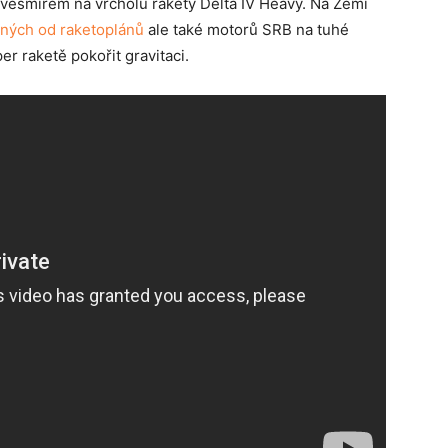
l vesmírem na vrcholu rakety Delta IV Heavy. Na Zemi
ných od raketoplánů
ale také motorů SRB na tuhé
r raketě pokořit gravitaci.