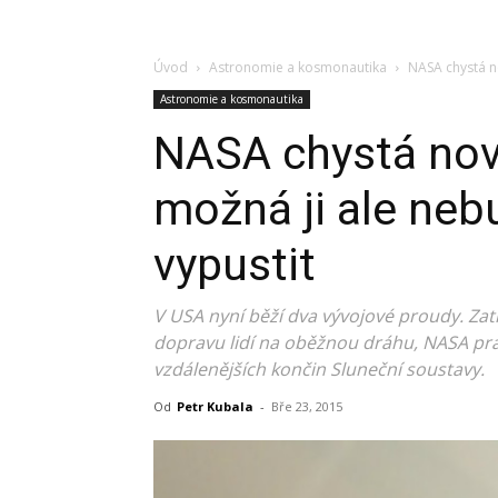
Úvod
Astronomie a kosmonautika
NASA chystá n
Astronomie a kosmonautika
NASA chystá nov
možná ji ale neb
vypustit
V USA nyní běží dva vývojové proudy. Za
dopravu lidí na oběžnou dráhu, NASA pra
vzdálenějších končin Sluneční soustavy.
Od
Petr Kubala
-
Bře 23, 2015