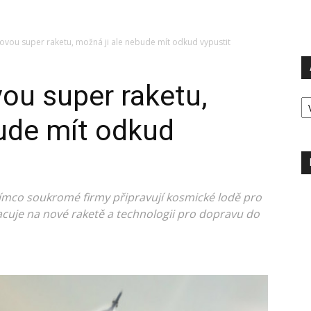
ovou super raketu, možná ji ale nebude mít odkud vypustit
ou super raketu,
Ar
ude mít odkud
tímco soukromé firmy připravují kosmické lodě pro
cuje na nové raketě a technologii pro dopravu do