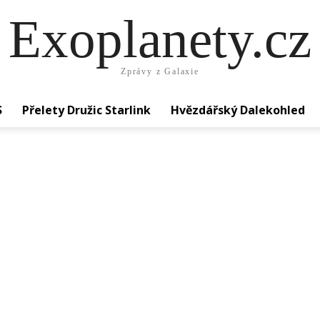
Exoplanety.cz
Zprávy z Galaxie
S
Přelety Družic Starlink
Hvězdářský Dalekohled