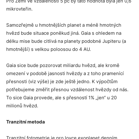
Pro Zemi ve vzdálenosti 5 pc by tato hodnota byla jen 0,6
mikrovteřin.
Samozřejmě u hmotnějších planet a méně hmotných
hvězd bude situace poněkud jiná. Gaia s ohledem na
délku mise bude citlivá na planety podobné Jupiteru (a
hmotnější) s velkou poloosou do 4 AU.
Gaia sice bude pozorovat miliardu hvězd, ale kromě
omezení v podobě jasnosti hvězdy a z toho pramenící
přesnosti (viz výše) je zde ještě jedno. K výpočtům
potřebujeme změřit přesnou vzdálenost hvězdy od nás.
To sice Gaia provede, ale s přesností 1% „jen“ u 20
milionů hvězd.
Tranzitní metoda
Tranzitní fotometrie je pro lovce exoplanet denním