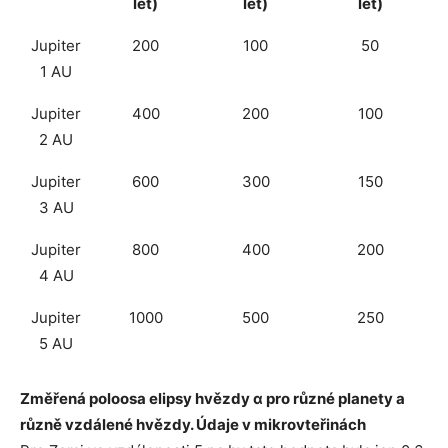
let)
let)
let)
Jupiter
200
100
50
1 AU
Jupiter
400
200
100
2 AU
Jupiter
600
300
150
3 AU
Jupiter
800
400
200
4 AU
Jupiter
1000
500
250
5 AU
Změřená poloosa elipsy hvězdy α pro různé planety a
různě vzdálené hvězdy.
Údaje v mikrovteřinách