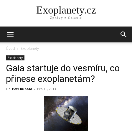
Exoplanety.cz
Zprávy z Galaxie
Úvod
Exoplanety
Exoplanety
Gaia startuje do vesmíru, co
přinese exoplanetám?
Od
Petr Kubala
-
Pro 16, 2013