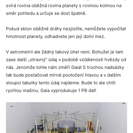
svírá rovina oběžná rovina planety s rovinou kolmou na
směr pohledu a určuje se dost špatně.
Pokud sklon oběžné dráhy nezjistíte, nemůžete vypočítat
hmotnost planety, odhadnete jen její dolní mez.
V astrometrii ale žádný takový úhel není. Bohužel je tam
zase další „otravný“ údaj v podobě vzdálenosti hvězdy od
nás. Jenomže tohle nám změří Gaia! S trochou nadsázky
tak bude postačovat mírné pootočení hlavou a v dalším
sloupci tabulky tento údaj najdeme. Bude to ale chtít
rychlou mašinu, Gaia vyprodukuje 1 PB dat!