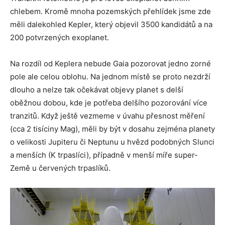
chlebem. Kromě mnoha pozemských přehlídek jsme zde
měli dalekohled Kepler, který objevil 3500 kandidátů a na
200 potvrzených exoplanet.
Na rozdíl od Keplera nebude Gaia pozorovat jedno zorné
pole ale celou oblohu. Na jednom místě se proto nezdrží
dlouho a nelze tak očekávat objevy planet s delší
oběžnou dobou, kde je potřeba delšího pozorování více
tranzitů. Když ještě vezmeme v úvahu přesnost měření
(cca 2 tisíciny Mag), měli by být v dosahu zejména planety
o velikosti Jupiteru či Neptunu u hvězd podobných Slunci
a menších (K trpaslíci), případně v menší míře super-
Země u červených trpaslíků.