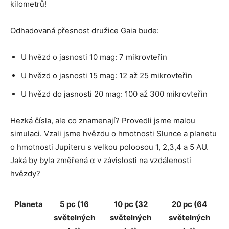
kilometrů!
Odhadovaná přesnost družice Gaia bude:
U hvězd o jasnosti 10 mag: 7 mikrovteřin
U hvězd o jasnosti 15 mag: 12 až 25 mikrovteřin
U hvězd do jasnosti 20 mag: 100 až 300 mikrovteřin
Hezká čísla, ale co znamenají? Provedli jsme malou
simulaci. Vzali jsme hvězdu o hmotnosti Slunce a planetu
o hmotnosti Jupiteru s velkou poloosou 1, 2,3,4 a 5 AU.
Jaká by byla změřená α v závislosti na vzdálenosti
hvězdy?
Planeta
5 pc (16
10 pc (32
20 pc (64
světelných
světelných
světelných