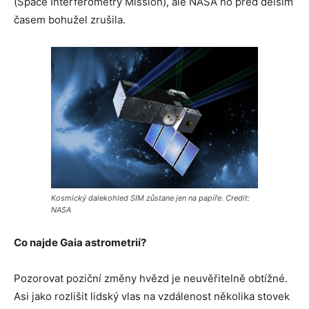
(Space Interferometry Mission), ale NASA ho před delším
časem bohužel zrušila.
Kosmický dalekohled SIM zůstane jen na papíře. Credit:
NASA
Co najde Gaia astrometrií?
Pozorovat poziční změny hvězd je neuvěřitelně obtížné.
Asi jako rozlišit lidský vlas na vzdálenost několika stovek