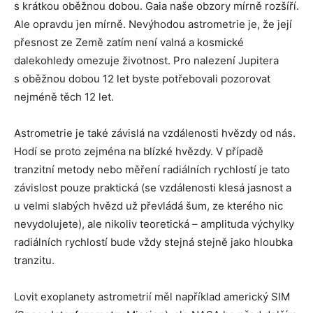
s krátkou oběžnou dobou. Gaia naše obzory mírně rozšíří.
Ale opravdu jen mírně. Nevýhodou astrometrie je, že její
přesnost ze Země zatím není valná a kosmické
dalekohledy omezuje životnost. Pro nalezení Jupitera
s oběžnou dobou 12 let byste potřebovali pozorovat
nejméně těch 12 let.
Astrometrie je také závislá na vzdálenosti hvězdy od nás.
Hodí se proto zejména na blízké hvězdy. V případě
tranzitní metody nebo měření radiálních rychlostí je tato
závislost pouze praktická (se vzdálenosti klesá jasnost a
u velmi slabých hvězd už převládá šum, ze kterého nic
nevydolujete), ale nikoliv teoretická – amplituda výchylky
radiálních rychlostí bude vždy stejná stejně jako hloubka
tranzitu.
Lovit exoplanety astrometrií měl například americký SIM