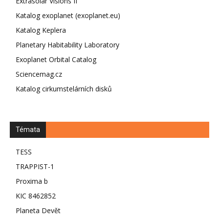
Extrasolar Visions II
Katalog exoplanet (exoplanet.eu)
Katalog Keplera
Planetary Habitability Laboratory
Exoplanet Orbital Catalog
Sciencemag.cz
Katalog cirkumstelárních disků
Témata
TESS
TRAPPIST-1
Proxima b
KIC 8462852
Planeta Devět