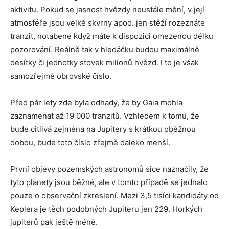
aktivitu. Pokud se jasnost hvězdy neustále mění, v její
atmosféře jsou velké skvrny apod. jen stěží rozeznáte
tranzit, notabene když máte k dispozici omezenou délku
pozorování. Reálně tak v hledáčku budou maximálně
desítky či jednotky stovek milionů hvězd. I to je však
samozřejmě obrovské číslo.
Před pár lety zde byla odhady, že by Gaia mohla
zaznamenat až 19 000 tranzitů. Vzhledem k tomu, že
bude citlivá zejména na Jupitery s krátkou oběžnou
dobou, bude toto číslo zřejmě daleko menší.
První objevy pozemských astronomů sice naznačily, že
tyto planety jsou běžné, ale v tomto případě se jednalo
pouze o observační zkreslení. Mezi 3,5 tisíci kandidáty od
Keplera je těch podobných Jupiteru jen 229. Horkých
jupiterů pak ještě méně.