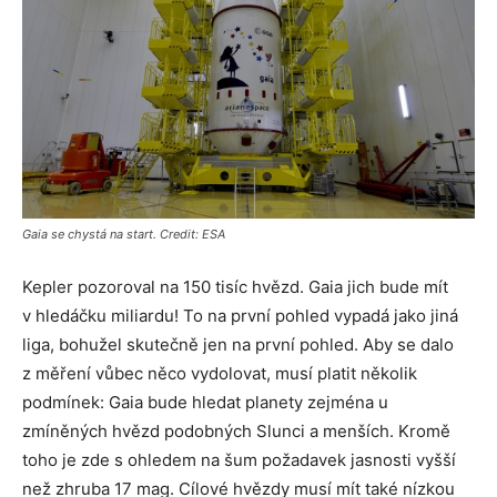
Gaia se chystá na start. Credit: ESA
Kepler pozoroval na 150 tisíc hvězd. Gaia jich bude mít
v hledáčku miliardu! To na první pohled vypadá jako jiná
liga, bohužel skutečně jen na první pohled. Aby se dalo
z měření vůbec něco vydolovat, musí platit několik
podmínek: Gaia bude hledat planety zejména u
zmíněných hvězd podobných Slunci a menších. Kromě
toho je zde s ohledem na šum požadavek jasnosti vyšší
než zhruba 17 mag. Cílové hvězdy musí mít také nízkou