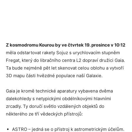
Z kosmodromu Kourou by ve čtvrtek 19. prosince v 10:12
měla odstartovat rakety Sojuz s urychlovacím stupněm
Fregat, který do libračního centra L2 dopraví družici Gaia.
Ta bude nejméně pět let skenovat celou oblohu a vytvoří
3D mapu části hvězdné populace naší Galaxie.
Gaia je kromě technické aparatury vybavena dvěma
dalekohledy s netypickými obdélníkovými hlavními
zrcadly. Ty doručí světlo vzdálených objektů do
některého ze tří vědeckých přístrojů:
ASTRO – jedná se o přístroj k astrometrickým účelům.