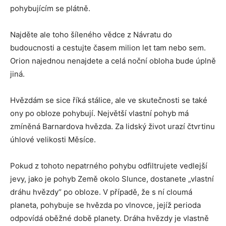
pohybujícím se plátně.
Najděte ale toho šíleného vědce z Návratu do
budoucnosti a cestujte časem milion let tam nebo sem.
Orion najednou nenajdete a celá noční obloha bude úplně
jiná.
Hvězdám se sice říká stálice, ale ve skutečnosti se také
ony po obloze pohybují. Největší vlastní pohyb má
zmíněná Barnardova hvězda. Za lidský život urazí čtvrtinu
úhlové velikosti Měsíce.
Pokud z tohoto nepatrného pohybu odfiltrujete vedlejší
jevy, jako je pohyb Země okolo Slunce, dostanete „vlastní
dráhu hvězdy“ po obloze. V případě, že s ní cloumá
planeta, pohybuje se hvězda po vlnovce, jejíž perioda
odpovídá oběžné době planety. Dráha hvězdy je vlastně