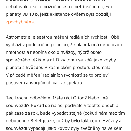
debatovalo okolo možného astrometrického objevu
planety VB 10 b, jejíž existence ovšem byla později
zpochybněna
.
Astrometrie je sestrou měření radiálních rychlostí. Obě
vychází z podobného principu, že planeta má nenulovou
hmotnost a neobíhá okolo hvězdy, nýbrž okolo
společného těžiště s ní. Díky tomu se zdá, jako kdyby
planeta s hvězdou v kosmickém prostoru cloumala.
V případě měření radiálních rychlostí se to projeví
posuvem absorpčních čar ve spektru.
Teď trochu odbočíme. Máte rádi Orion? Nebo jiné
souhvězdí? Pokud se na něj podíváte v těchto dnech a
pak zase za rok, bude vypadat stejně (pokud nám mezitím
nebouchne Betelgeuze, což by bylo fakt cool). Hvězdy a
souhvězdí vypadají, jako kdyby byly zvěčněny na velkém