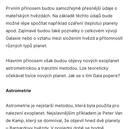
Prvním přínosem budou samozřejmě přesnější údaje o
mateřských hvězdách. Na základě těchto údajů bude
možné lépe spočítat například ozáření (teplotu) planety
apod. Zajímavé budou také poznatky o celkovém vývoji
Galaxie nebo o vztahu mezi složením hvězd a přítomností
různých typů planet.
Hlavním přínosem však budou objevy nových exoplanet
astrometrickou a tranzitní metodou. Lze teoreticky
očekávat tisíce nových planet. Jak se s tím Gaia popere?
Astrometrie
Astrometrie je nejstarší metodou, která byla použita pro
nalezení exoplanet. Nejslavnějším příkladem je Peter Van
de Kamp, který se domníval, že objevil hned dvě planety
u Barnardovy hvězdy. V poslední době se hodně