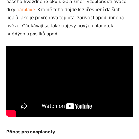
našeho hvězdného okolí. Gaia změří vzdálenosti hvězd
díky
paralaxe
. Kromě toho dojde k zpřesnění dalších
údajů jako je povrchová teplota, zářivost apod. mnoha
hvězd. Očekávají se také objevy nových planetek,
hnědých trpaslíků apod.
Přínos pro exoplanety