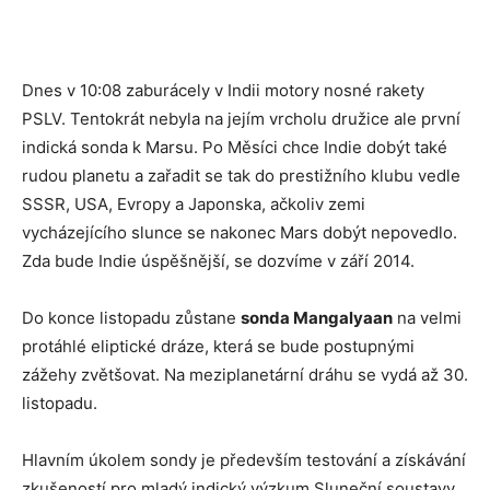
Dnes v 10:08 zaburácely v Indii motory nosné rakety
PSLV. Tentokrát nebyla na jejím vrcholu družice ale první
indická sonda k Marsu. Po Měsíci chce Indie dobýt také
rudou planetu a zařadit se tak do prestižního klubu vedle
SSSR, USA, Evropy a Japonska, ačkoliv zemi
vycházejícího slunce se nakonec Mars dobýt nepovedlo.
Zda bude Indie úspěšnější, se dozvíme v září 2014.
Do konce listopadu zůstane
sonda Mangalyaan
na velmi
protáhlé eliptické dráze, která se bude postupnými
zážehy zvětšovat. Na meziplanetární dráhu se vydá až 30.
listopadu.
Hlavním úkolem sondy je především testování a získávání
zkušeností pro mladý indický výzkum Sluneční soustavy.