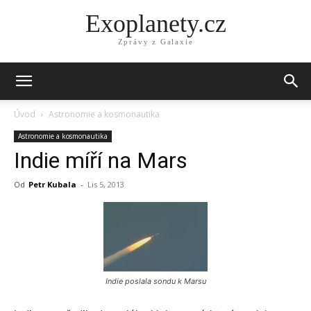
Exoplanety.cz
Zprávy z Galaxie
Úvod
Astronomie a kosmonautika
Astronomie a kosmonautika
Indie míří na Mars
Od
Petr Kubala
-
Lis 5, 2013
Indie poslala sondu k Marsu