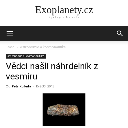
Exoplanety.cz
Zprávy z Galaxie
Úvod
Astronomie a kosmonautika
Astronomie a kosmonautika
Vědci našli náhrdelník z
vesmíru
Od
Petr Kubala
-
Kvě 30, 2013