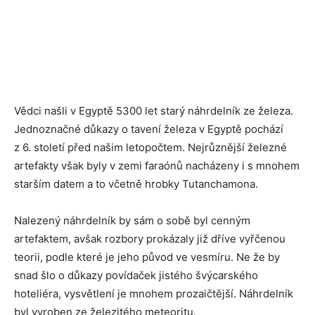
Vědci našli v Egyptě 5300 let starý náhrdelník ze železa.
Jednoznačné důkazy o tavení železa v Egyptě pochází
z 6. století před našim letopočtem. Nejrůznější železné
artefakty však byly v zemi faraónů nacházeny i s mnohem
starším datem a to včetně hrobky Tutanchamona.
Nalezený náhrdelník by sám o sobě byl cenným
artefaktem, avšak rozbory prokázaly již dříve vyřčenou
teorii, podle které je jeho původ ve vesmíru. Ne že by
snad šlo o důkazy povídaček jistého švýcarského
hoteliéra, vysvětlení je mnohem prozaičtější. Náhrdelník
byl vyroben ze železitého meteoritu.