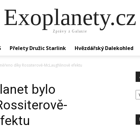
Exoplanety.cz
Zprávy z Galaxie
S
Přelety Družic Starlink
Hvězdářský Dalekohled
oměřeno díky Rossiterově-McLaughlinově efektu
lanet bylo
Ar
Rossiterově-
fektu