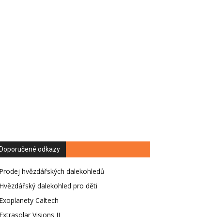
Doporučené odkazy
Prodej hvězdářských dalekohledů
Hvězdářský dalekohled pro děti
Exoplanety Caltech
Extrasolar Visions II