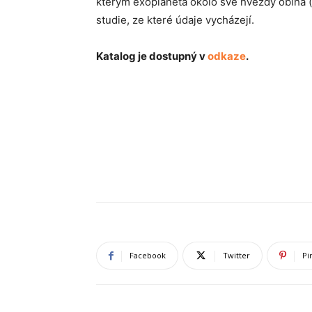
kterým exoplaneta okolo své hvězdy obíhá (
studie, ze které údaje vycházejí.
Katalog je dostupný v
odkaze
.
Facebook
Twitter
Pi