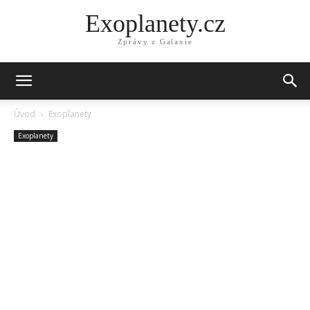
Exoplanety.cz
Zprávy z Galaxie
Úvod
Exoplanety
Exoplanety