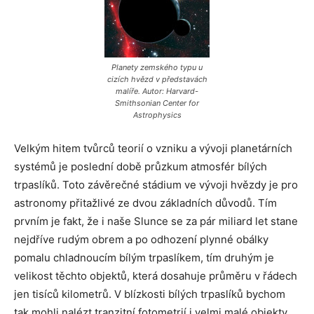
Planety zemského typu u
cizích hvězd v představách
malíře. Autor: Harvard-
Smithsonian Center for
Astrophysics
Velkým hitem tvůrců teorií o vzniku a vývoji planetárních
systémů je poslední době průzkum atmosfér bílých
trpaslíků. Toto závěrečné stádium ve vývoji hvězdy je pro
astronomy přitažlivé ze dvou základních důvodů. Tím
prvním je fakt, že i naše Slunce se za pár miliard let stane
nejdříve rudým obrem a po odhození plynné obálky
pomalu chladnoucím bílým trpaslíkem, tím druhým je
velikost těchto objektů, která dosahuje průměru v řádech
jen tisíců kilometrů. V blízkosti bílých trpaslíků bychom
tak mohli nalézt tranzitní fotometrií i velmi malé objekty.