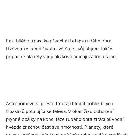
Fází bílého trpaslíka předchází etapa rudého obra.
Hvězda ke konci života zvětšuje svůj objem, takže
případné planety v její blízkosti nemají žádnou šanci.
Astronomové si přesto troufají hledat poblíž bílých
trpaslíků potulující se tělesa. V okamžiku odhození
plynné obálky na konci fáze rudého obra ztrácí původní
hvězda značnou část své hmotnosti. Planety, které
nejsou zničeny, mění své oběžné dráhy a celý planetární