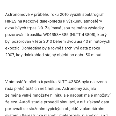
Astronomové v průběhu roku 2010 využili spektrograf
HIRES na Keckově dalekohledu k výzkumu atmosféry
dvou bílých trpaslíků. Zajímavé jsou zejména výsledky
pozorování trpaslíka WD1653+385 (NLTT 43806), který
byl pozorován v létě 2010 během dvou asi 40 minutových
expozic. Dohledána byla rovněž archivní data z roku
2007, kdy dalekohled stejný objekt po dobu 50 minut.
V atmosféře bílého trpaslíka NLTT 43806 byla nalezena
řada prvků těžších než hélium. Astronomy zaujalo
zejména velké množství hliníku ale naopak malé množství
železa. Autoři studie provedli simulaci, v níž získaná data
porovnali se složením typických objektů v planetárním
systému (terestrické planety, meteoroidy, planetky,..) a z