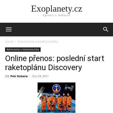
Exoplanety.cz
Zprávy z Galaxie
Úvod
Astronomie a kosmonautika
Astronomie a kosmonautika
Online přenos: poslední start
raketoplánu Discovery
Od
Petr Kubala
-
Úno 24, 2011