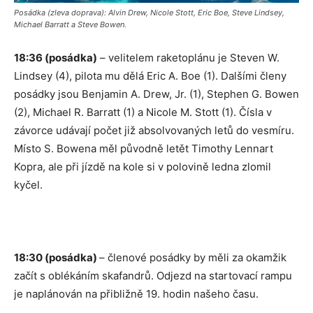
Posádka (zleva doprava): Alvin Drew, Nicole Stott, Eric Boe, Steve Lindsey,
Michael Barratt a Steve Bowen.
18:36 (posádka)
– velitelem raketoplánu je Steven W.
Lindsey (4), pilota mu dělá Eric A. Boe (1). Dalšími členy
posádky jsou Benjamin A. Drew, Jr. (1), Stephen G. Bowen
(2), Michael R. Barratt (1) a Nicole M. Stott (1). Čísla v
závorce udávají počet již absolvovaných letů do vesmíru.
Místo S. Bowena měl původně letět Timothy Lennart
Kopra, ale při jízdě na kole si v polovině ledna zlomil
kyčel.
18:30 (posádka)
– členové posádky by měli za okamžik
začít s oblékáním skafandrů. Odjezd na startovací rampu
je naplánován na přibližně 19. hodin našeho času.