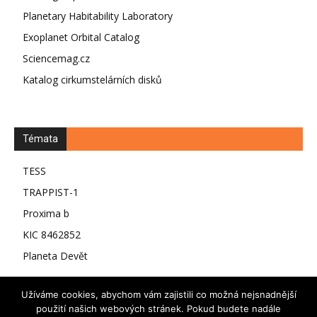
Planetary Habitability Laboratory
Exoplanet Orbital Catalog
Sciencemag.cz
Katalog cirkumstelárních disků
Témata
TESS
TRAPPIST-1
Proxima b
KIC 8462852
Planeta Devět
Užíváme cookies, abychom vám zajistili co možná nejsnadnější
použití našich webových stránek. Pokud budete nadále