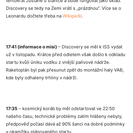
tentokrát zůstane u stanice a bude fungovat jako sklad.
Discovery se tedy na Zemi vrátí s „prázdnou“. Více se o
Leonardu dočtete třeba na
Wikipedii
.
17:41 (informace o misi)
– Discovery se měl k ISS vydat
už v listopadu. Krátce před odletem však došlo k odkladu
startu kvůli úniku vodíku z vnější palivové nádrže.
Raketoplán byl pak přesunut zpět do montážní haly VAB,
kde byly odhaleny trhliny v nádrži.
17:35
– kosmický koráb by měl odstartovat ve 22:50
našeho času, technické problémy zatím hlášeny nebyly,
předpověď počasí dává až 90% šanci na dobré podmínky
v okamžiku plánovaného startu.