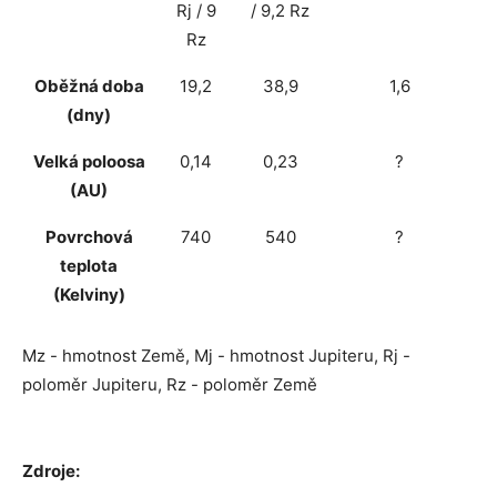
Rj / 9
/ 9,2 Rz
Rz
Oběžná doba
19,2
38,9
1,6
(dny)
Velká poloosa
0,14
0,23
?
(AU)
Povrchová
740
540
?
teplota
(Kelviny)
Mz - hmotnost Země, Mj - hmotnost Jupiteru, Rj -
poloměr Jupiteru, Rz - poloměr Země
Zdroje: