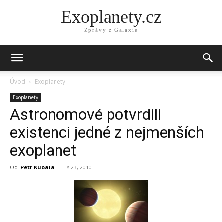
Exoplanety.cz
Zprávy z Galaxie
Úvod
Exoplanety
Exoplanety
Astronomové potvrdili
existenci jedné z nejmenších
exoplanet
Od
Petr Kubala
-
Lis 23, 2010