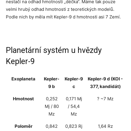
nestačí na odhad hmotnosti „déčka“. Máme tak pouze
velmi hrubý odhad hmotnosti z teoretických modelů.
Podle nich by měla mít Kepler-9 d hmotnosti asi 7 Zemí.
Planetární systém u hvězdy
Kepler-9
Exoplaneta
Kepler-
Kepler-9
Kepler-9 d (KOI -
9 b
c
377, kandidát)
Hmotnost
0,252
0,171 Mj
? ~7 Mz
Mj / 80
/ 54,4
Mz
Mz
Poloměr
0,842
0,823 Rj
1,64 Rz