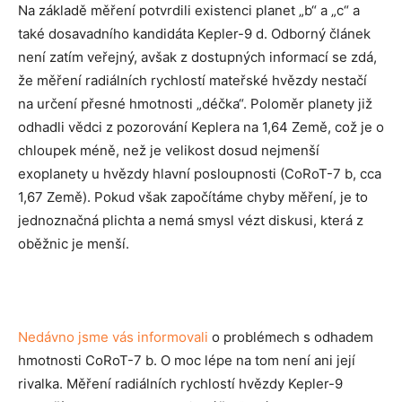
Na základě měření potvrdili existenci planet „b“ a „c“ a
také dosavadního kandidáta Kepler-9 d. Odborný článek
není zatím veřejný, avšak z dostupných informací se zdá,
že měření radiálních rychlostí mateřské hvězdy nestačí
na určení přesné hmotnosti „déčka“. Poloměr planety již
odhadli vědci z pozorování Keplera na 1,64 Země, což je o
chloupek méně, než je velikost dosud nejmenší
exoplanety u hvězdy hlavní posloupnosti (CoRoT-7 b, cca
1,67 Země). Pokud však započítáme chyby měření, je to
jednoznačná plichta a nemá smysl vézt diskusi, která z
oběžnic je menší.
Nedávno jsme vás informovali
o problémech s odhadem
hmotnosti CoRoT-7 b. O moc lépe na tom není ani její
rivalka. Měření radiálních rychlostí hvězdy Kepler-9