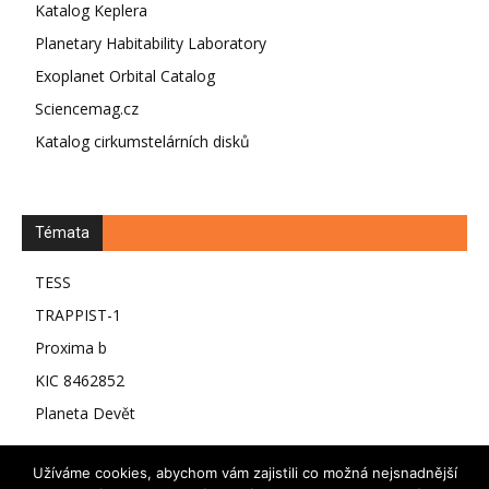
Katalog Keplera
Planetary Habitability Laboratory
Exoplanet Orbital Catalog
Sciencemag.cz
Katalog cirkumstelárních disků
Témata
TESS
TRAPPIST-1
Proxima b
KIC 8462852
Planeta Devět
Užíváme cookies, abychom vám zajistili co možná nejsnadnější