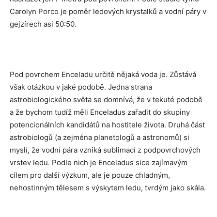
Carolyn Porco je poměr ledových krystalků a vodní páry v
gejzírech asi 50:50.
Pod povrchem Enceladu určitě nějaká voda je. Zůstává
však otázkou v jaké podobě. Jedna strana
astrobiologického světa se domnívá, že v tekuté podobě
a že bychom tudíž měli Enceladus zařadit do skupiny
potencionálních kandidátů na hostitele života. Druhá část
astrobiologů (a zejména planetologů a astronomů) si
myslí, že vodní pára vzniká sublimací z podpovrchových
vrstev ledu. Podle nich je Enceladus sice zajímavým
cílem pro další výzkum, ale je pouze chladným,
nehostinným tělesem s výskytem ledu, tvrdým jako skála.