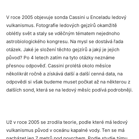
V roce 2005 objevuje sonda Cassini u Enceladu ledový
vulkanismus. Fotografie ledových gejzírů okamžitě
oblétly svět a staly se vděčným tématem nejednoho
astrobiologického kongresu. Na mysl se dostává řada
otázek. Jaké je složení těchto gejzírů a jaký je jejich
původ? Po 4 letech zatím na tyto otázky neznáme
přesnou odpověď. Cassini prolétá okolo měsíce
několikrát ročně a získává další a další cenná data, na
odpovědi si však budeme muset počkat až na některou z
dalších sond, která se na ledový měsíc podívá podrobněji.
Už v roce 2005 se zrodila teorie, podle které má ledový
vulkanismus původ v oceánu kapalné vody. Ten se má
nacházet jen 7 metrů pod povrchem. Podle studie týmu