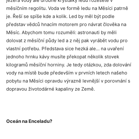
jezera vody ale drobné krystalky ledu rozeseté v
měsíčním regolitu. Voda ve formě ledu na Měsíci patrně
je. Řeší se spíše kde a kolik. Led by měl být podle
představ vědců hnacím motorem pro návrat člověka na
Měsíc. Abychom tomu rozuměli: astronauti by měli
dolovat z měsíční půdy led a z něj pak vyrábět vodu pro
vlastní potřebu. Představa sice hezká ale… na uvaření
jednoho hrnku kávy musíte překopat několik stovek
kilogramů měsíční horniny. Je tedy otázkou, zda dolování
vody na místě bude především v prvních letech našeho
pobytu na Měsíci opravdu výrazně levnější v porovnání s
dopravou životodárné kapaliny ze Země.
Oceán na Enceladu?