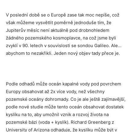
V poslední době se o Europě zase tak moc nepíše, což
však můžeme vysvětlit poměrně jednoduše tím, že
Jupiterův měsíc není aktuálně pod drobnohledem
žádného pozemského kosmoplavce, na což jsme byli
zvyklí v 90. letech v souvislosti se sondou Galileo. Ale…
abychom to nezakřikli. Jeden nový objev tady přece je.
Podle odhadů může oceán kapalné vody pod povrchem
Europy obsahovat až 2x více vody, než všechny
pozemské oceány dohromady. Co je ale ještě zajímavější,
podle nové studie může tento oceán obsahovat dostatek
kyslíku na to, aby umožnil vznik a rozvoj života na
pozemské bázi (voda + kyslík). Richard Greenberg z
University of Arizona odhaduje, že kyslíku může být v