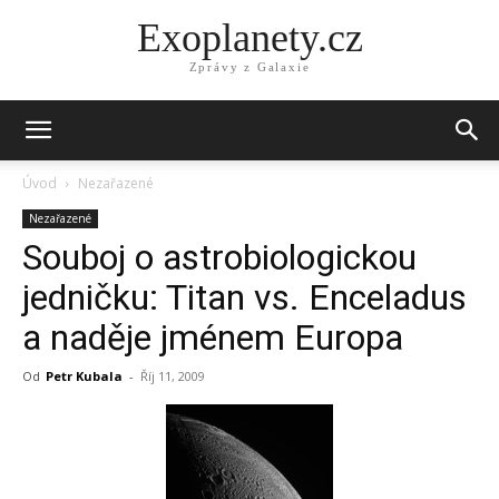
Exoplanety.cz
Zprávy z Galaxie
Úvod
Nezařazené
Nezařazené
Souboj o astrobiologickou
jedničku: Titan vs. Enceladus
a naděje jménem Europa
Od
Petr Kubala
-
Říj 11, 2009