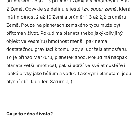
průměrem 0,8 až 1,3 průměru Země a s hmotností 0,5 až
2 Země. Obvykle se definuje ještě tzv.
super země
, která
má hmotnost 2 až 10 Zemí a průměr 1,3 až 2,2 průměru
Země. Pouze na planetách zemského typu může být
přítomen život. Pokud má planeta (nebo jakýkoliv jiný
objekt ve vesmíru) hmotnost menší, pak nemá
dostatečnou gravitaci k tomu, aby si udržela atmosféru.
To je případ Merkuru, planetek apod. Pokud má naopak
planeta větší hmotnost, pak si udrží ve své atmosféře i
lehké prvky jako hélium a vodík. Takovými planetami jsou
plynní obři (Jupiter, Saturn aj.).
Co je to zóna života?