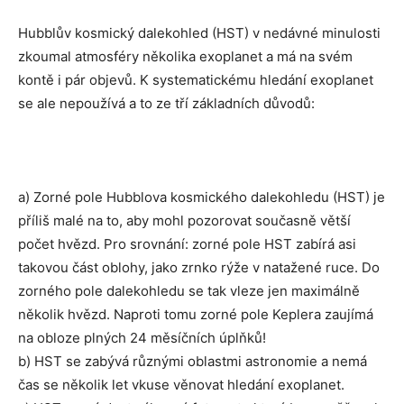
Hubblův kosmický dalekohled (HST) v nedávné minulosti
zkoumal atmosféry několika exoplanet a má na svém
kontě i pár objevů. K systematickému hledání exoplanet
se ale nepoužívá a to ze tří základních důvodů:
a) Zorné pole Hubblova kosmického dalekohledu (HST) je
příliš malé na to, aby mohl pozorovat současně větší
počet hvězd. Pro srovnání: zorné pole HST zabírá asi
takovou část oblohy, jako zrnko rýže v natažené ruce. Do
zorného pole dalekohledu se tak vleze jen maximálně
několik hvězd. Naproti tomu zorné pole Keplera zaujímá
na obloze plných 24 měsíčních úplňků!
b) HST se zabývá různými oblastmi astronomie a nemá
čas se několik let vkuse věnovat hledání exoplanet.