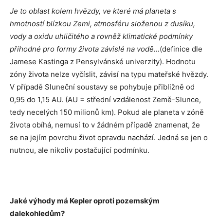
Je to oblast kolem hvězdy, ve které má planeta s
hmotností blízkou Zemi, atmosféru složenou z dusíku,
vody a oxidu uhličitého a rovněž klimatické podmínky
příhodné pro formy života závislé na vodě…
(definice dle
Jamese Kastinga z Pensylvánské univerzity). Hodnotu
zóny života nelze vyčíslit, závisí na typu mateřské hvězdy.
V případě Sluneční soustavy se pohybuje přibližně od
0,95 do 1,15 AU. (AU = střední vzdálenost Země-Slunce,
tedy necelých 150 milionů km). Pokud ale planeta v zóně
života obíhá, nemusí to v žádném případě znamenat, že
se na jejím povrchu život opravdu nachází. Jedná se jen o
nutnou, ale nikoliv postačující podmínku.
Jaké výhody má Kepler oproti pozemským
dalekohledům?