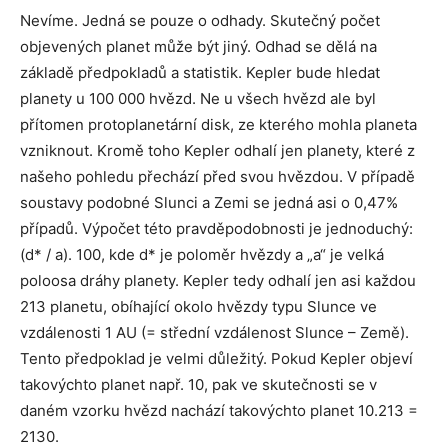
Nevíme. Jedná se pouze o odhady. Skutečný počet
objevených planet může být jiný. Odhad se dělá na
základě předpokladů a statistik. Kepler bude hledat
planety u 100 000 hvězd. Ne u všech hvězd ale byl
přítomen protoplanetární disk, ze kterého mohla planeta
vzniknout. Kromě toho Kepler odhalí jen planety, které z
našeho pohledu přechází před svou hvězdou. V případě
soustavy podobné Slunci a Zemi se jedná asi o 0,47%
případů. Výpočet této pravděpodobnosti je jednoduchý:
(d* / a). 100, kde d* je poloměr hvězdy a „a“ je velká
poloosa dráhy planety. Kepler tedy odhalí jen asi každou
213 planetu, obíhající okolo hvězdy typu Slunce ve
vzdálenosti 1 AU (= střední vzdálenost Slunce – Země).
Tento předpoklad je velmi důležitý. Pokud Kepler objeví
takovýchto planet např. 10, pak ve skutečnosti se v
daném vzorku hvězd nachází takovýchto planet 10.213 =
2130.