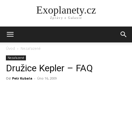
Exoplanety.cz
Zprávy z Galaxie
Úvod
Nezařazené
Nezařazené
Družice Kepler – FAQ
Od
Petr Kubala
-
Úno 16, 2009