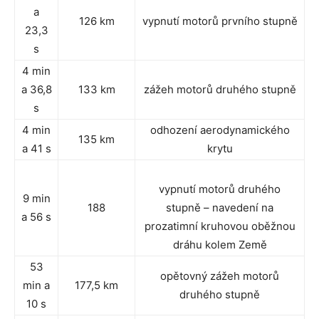
a
126 km
vypnutí motorů prvního stupně
23,3
s
4 min
a 36,8
133 km
zážeh motorů druhého stupně
s
4 min
odhození aerodynamického
135 km
a 41 s
krytu
vypnutí motorů druhého
9 min
188
stupně – navedení na
a 56 s
prozatimní kruhovou oběžnou
dráhu kolem Země
53
opětovný zážeh motorů
min a
177,5 km
druhého stupně
10 s