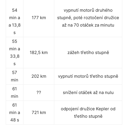
54
vypnutí motorů druhého
min a
177 km
stupně, poté roztočení družice
a 13,8
až na 70 otáček za minutu
s
55
min a
182,5 km
zážeh třetího stupně
33,8
s
57
202 km
vypnutí motorů třetího stupně
min
61
??
snížení otáček až na nulu
min
61
odpojení družice Kepler od
min a
721 km
třetího stupně
48 s