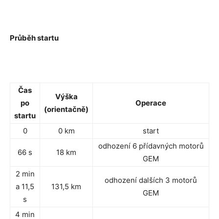
Průběh startu
Čas
Výška
po
Operace
(orientačně)
startu
0
0 km
start
odhození 6 přídavných motorů
66 s
18 km
GEM
2 min
odhození dalších 3 motorů
a 11,5
131,5 km
GEM
s
4 min