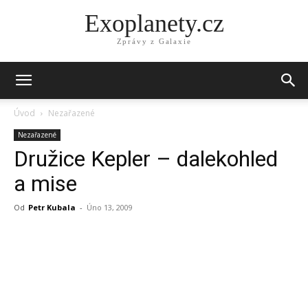
Exoplanety.cz
Zprávy z Galaxie
Úvod
Nezařazené
Nezařazené
Družice Kepler – dalekohled
a mise
Od
Petr Kubala
-
Úno 13, 2009