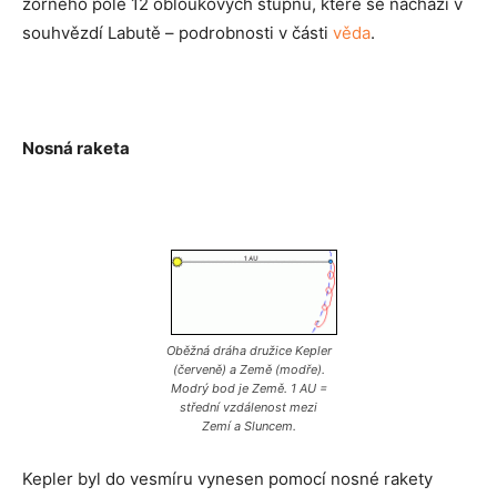
zorného pole 12 obloukových stupňů, které se nachází v
souhvězdí Labutě – podrobnosti v části
věda
.
Nosná raketa
Oběžná dráha družice Kepler
(červeně) a Země (modře).
Modrý bod je Země. 1 AU =
střední vzdálenost mezi
Zemí a Sluncem.
Kepler byl do vesmíru vynesen pomocí nosné rakety