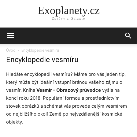
Exoplanety.cz
Zprávy z Galaxie
Úvod
Encyklopedie vesmíru
Encyklopedie vesmíru
Hledáte encyklopedii vesmíru? Máme pro vás jeden tip,
který může být ideální vstupní bránou vašeho zájmu o
vesmír. Kniha
Vesmír – Obrazový průvodce
vyšla na
konci roku 2018. Populární formou a prostřednictvím
stovek obrázků a schémat vás provede celým vesmírem
od nejbližšího okolí Země po nejvzdálenější kosmické
objekty.