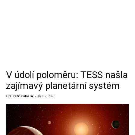
V údolí poloměru: TESS našla
zajímavý planetární systém
Od
Petr Kubala
-
Bře 7, 2020