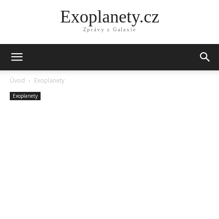
Exoplanety.cz
Zprávy z Galaxie
Úvod
Exoplanety
Exoplanety