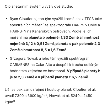
O planetárním systému vyšly dvě studie:
Ryan Cloutier a jeho tým využili kromě dat z TESS také
spektrálních měření ze spektrografu HARPS v Chile a
HARPS-N na Kanárských ostrovech. Podle jejich
měření má
planeta b poloměr 1,33 Země a hmotnost
nejméně 3,12 ± 0,51 Zemí, planeta c pak poloměr 2,3
Země a hmotnost 8,5 ± 1,6 Země
.
Grzegorz Nowak a jeho tým využili spektrograf
CARMENES na Calar Alto a dospěli k trochu odlišným
hodnotám zejména ve hmotnosti.
V případě planety b
je to 2,3 Země a v případě planety c 6,2 Země.
Liší se pak samozřejmě i hustoty planet. Cloutier et al.
3
uvádí 7300 a 3900 kg/m
, Nowak et al. 5240 a 2450
3
kg/m
.