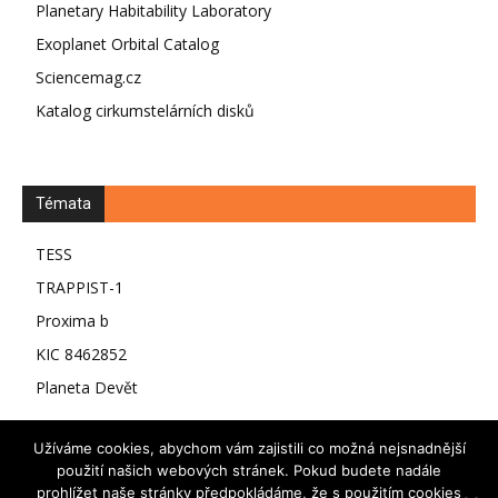
Planetary Habitability Laboratory
Exoplanet Orbital Catalog
Sciencemag.cz
Katalog cirkumstelárních disků
Témata
TESS
TRAPPIST-1
Proxima b
KIC 8462852
Planeta Devět
Užíváme cookies, abychom vám zajistili co možná nejsnadnější
použití našich webových stránek. Pokud budete nadále
prohlížet naše stránky předpokládáme, že s použitím cookies