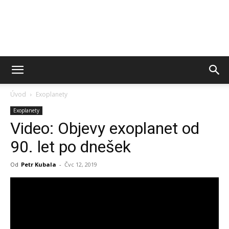
Úvod
Exoplanety
Exoplanety
Video: Objevy exoplanet od
90. let po dnešek
Od
Petr Kubala
-
Čvc 12, 2019