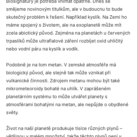
Biosignatury je potřeba vnímat opatrně. Dnes se
smějeme novinovým titulkům, ale v budoucnu to bude
skutečný problém k řešení. Například kyslík. Na Zemi ho
máme spojený s životem, ale na exoplanetě může mít
zcela abiotický původ. Zejména na planetách u červených
trpaslíků může ultrafialové záření rozbíjet oxid uhličitý
nebo vodní páru na kyslík a vodík.
Podobně je na tom metan. V zemské atmosféře má
biologický původ, ale stejně tak může vznikat při
vulkanické činnosti. Zdrojem metanu mohou být také
mikrometeoroidy bohaté na uhlík. V zaprášeném
planetárním systému to může utvářet planety s
atmosférami bohatými na metan, ale nepůjde o obydlené
světy.
Život na naší planetě produkuje tisíce různých plynů –
většinou v malém množství, takže těchto plynů není v