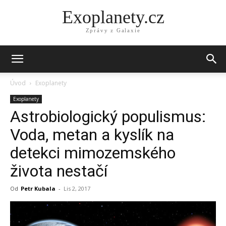
Exoplanety.cz
Zprávy z Galaxie
Úvod
Exoplanety
Exoplanety
Astrobiologický populismus:
Voda, metan a kyslík na
detekci mimozemského
života nestačí
Od
Petr Kubala
-
Lis 2, 2017