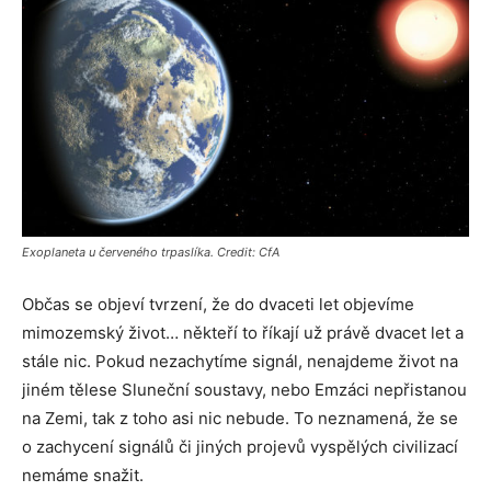
Exoplaneta u červeného trpaslíka. Credit: CfA
Občas se objeví tvrzení, že do dvaceti let objevíme
mimozemský život… někteří to říkají už právě dvacet let a
stále nic. Pokud nezachytíme signál, nenajdeme život na
jiném tělese Sluneční soustavy, nebo Emzáci nepřistanou
na Zemi, tak z toho asi nic nebude. To neznamená, že se
o zachycení signálů či jiných projevů vyspělých civilizací
nemáme snažit.