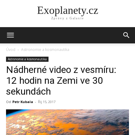
Exoplanety.cz
Zprávy z Galaxie
Úvod
Astronomie a kosmonautika
Astronomie a kosmonautika
Nádherné video z vesmíru:
12 hodin na Zemi ve 30
sekundách
Od
Petr Kubala
-
Říj 15, 2017