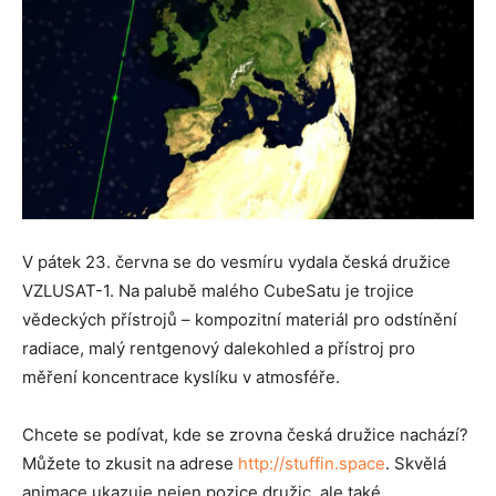
V pátek 23. června se do vesmíru vydala česká družice
VZLUSAT-1. Na palubě malého CubeSatu je trojice
vědeckých přístrojů – kompozitní materiál pro odstínění
radiace, malý rentgenový dalekohled a přístroj pro
měření koncentrace kyslíku v atmosféře.
Chcete se podívat, kde se zrovna česká družice nachází?
Můžete to zkusit na adrese
http://stuffin.space
. Skvělá
animace ukazuje nejen pozice družic, ale také