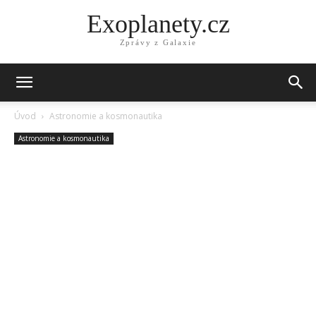
Exoplanety.cz
Zprávy z Galaxie
Úvod
Astronomie a kosmonautika
Astronomie a kosmonautika