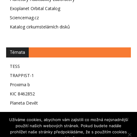
Exoplanet Orbital Catalog
Sciencemag.cz
Katalog cirkumstelárních disků
Témata
TESS
TRAPPIST-1
Proxima b
KIC 8462852
Planeta Devět
Užíváme cookies, abychom vám zajistili co možná nejsnadnější
použití našich webových stránek. Pokud budete nadále
prohlížet naše stránky předpokládáme, že s použitím cookies