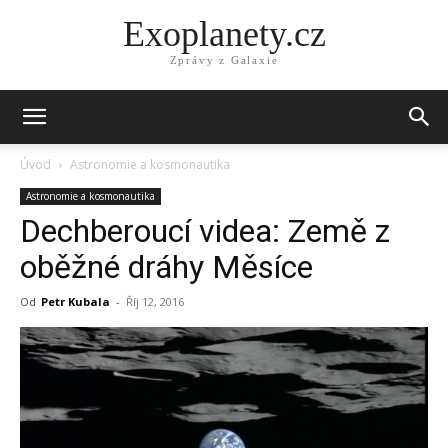
Exoplanety.cz
Zprávy z Galaxie
Úvod
Astronomie a kosmonautika
Astronomie a kosmonautika
Dechberoucí videa: Země z
oběžné dráhy Měsíce
Od
Petr Kubala
-
Říj 12, 2016