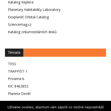
Katalog Keplera
Planetary Habitability Laboratory
Exoplanet Orbital Catalog
Sciencemag.cz
Katalog cirkumstelárních disků
Témata
TESS
TRAPPIST-1
Proxima b
KIC 8462852
Planeta Devět
Užíváme cookies, abychom vám zajistili co možná nejsnadnější