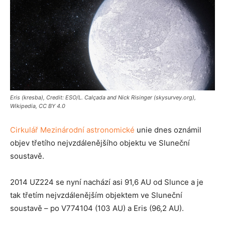
Eris (kresba), Credit: ESO/L. Calçada and Nick Risinger (skysurvey.org),
Wikipedia, CC BY 4.0
Cirkulář Mezinárodní astronomické
unie dnes oznámil
objev třetího nejvzdálenějšího objektu ve Sluneční
soustavě.
2014 UZ224 se nyní nachází asi 91,6 AU od Slunce a je
tak třetím nejvzdálenějším objektem ve Sluneční
soustavě – po V774104 (103 AU) a Eris (96,2 AU).