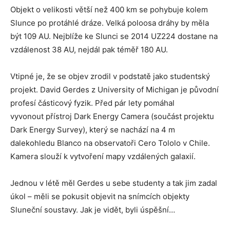
Objekt o velikosti větší než 400 km se pohybuje kolem
Slunce po protáhlé dráze. Velká poloosa dráhy by měla
být 109 AU. Nejblíže ke Slunci se 2014 UZ224 dostane na
vzdálenost 38 AU, nejdál pak téměř 180 AU.
Vtipné je, že se objev zrodil v podstatě jako studentský
projekt. David Gerdes z University of Michigan je původní
profesí částicový fyzik. Před pár lety pomáhal
vyvonout přístroj Dark Energy Camera (součást projektu
Dark Energy Survey), který se nachází na 4 m
dalekohledu Blanco na observatoři Cero Tololo v Chile.
Kamera slouží k vytvoření mapy vzdálených galaxií.
Jednou v létě měl Gerdes u sebe studenty a tak jim zadal
úkol – měli se pokusit objevit na snímcích objekty
Sluneční soustavy. Jak je vidět, byli úspěšní…