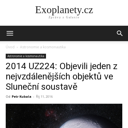
Exoplanety.cz
Zprávy z Galaxie
Úvod
Astronomie a kosmonautika
Astronomie a kosmonautika
2014 UZ224: Objevili jeden z
nejvzdálenějších objektů ve
Sluneční soustavě
Od
Petr Kubala
-
Říj 11, 2016