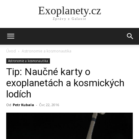
Exoplanety.cz
Zprávy z Galaxie
Úvod
Astronomie a kosmonautika
Astronomie a kosmonautika
Tip: Naučné karty o
exoplanetách a kosmických
lodích
Od
Petr Kubala
-
Čvc 22, 2016