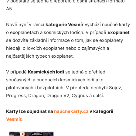
V podstatě se jedná o leporelo o osmi stranách formátu
A5.
Nově nyní v rámci
kategorie Vesmír
vychází naučné karty
o exoplanetách a kosmických lodích. V případě
Exoplanet
se dozvíte základní informace o tom, jak se exoplanety
hledají, o lovcích exoplanet nebo o zajímavých a
nejčastějších typech exoplanet.
V případě
Kosmických lodí
se jedná o přehled
současných a budoucích kosmických lodí a to
pilotovaných i bezpilotních. V přehledu nechybí Sojuz,
Progress, Dragon, Dragon V2, Cygnus a další.
Karty lze objednat na
naucnekarty.cz
v kategorii
Vesmír
.