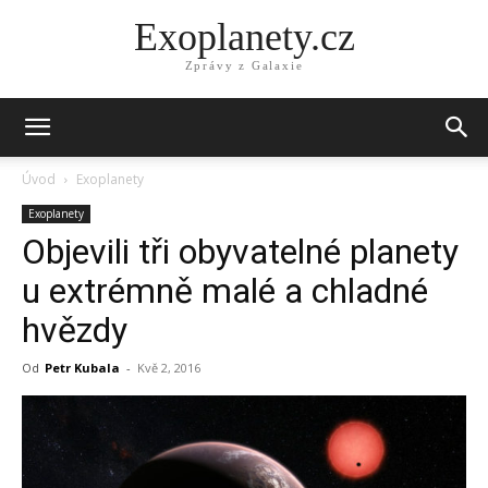
Exoplanety.cz
Zprávy z Galaxie
Úvod
Exoplanety
Exoplanety
Objevili tři obyvatelné planety
u extrémně malé a chladné
hvězdy
Od
Petr Kubala
-
Kvě 2, 2016