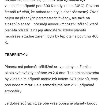
v ideálním případě pod 300 K (tedy kolem 30°C). Pozorní
čtenáři už vědí, že odhad teploty je dost ošemetný. Závisí
nejen na přesných parametrech hvězdy, ale také na
složení planety – přesněji albedu (množství záření, které
planeta odráží) a na její atmosféře. Kdyby planeta
neodrážela žádné záření, byla by teplota na povrchu 400
K.
TRAPPIST-1c
Planeta má poloměr přibližně srovnatelný se Zemí a
okolo své hvězdy oběhne za 2,4 dne. Teplota na povrchu
by v ideálním případě mohla být kolem 240 Kelvinů, tedy
pod bodem mrazu, ale samozřejmě bez vlivu případné
atmosféry.
Je dobré zdůraznit, že obě výše popsané planety budou