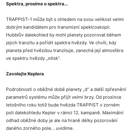
Spektra, prosíme o spektra…
TRAPPIST-1 může být s ohledem na svou velikost velmi
dobrým kandidátem pro transmisní spektroskopii.
Hubblův dalekohled by mohl planety pozorovat během
jejich tranzitu a pořídit spektra hvězdy. Ve chvíli, kdy
planeta před hvězdou tranzituje, zanechá její atmosféra
ve spektru hvězdy „otisk“.
Zavolejte Keplera
Podrobnosti o oběžné době planety „d“ a další zpřesnění
parametrů systému může přijít velmi brzy. Od prosince
letošního roku totiž bude hvězda TRAPPIST v zorném
poli dalekohledu Kepler v rámci 12. kampaně. Maximální
odhad oběžné doby je ale na hraně délky pozorování
daného zorného pole… uvidíme.