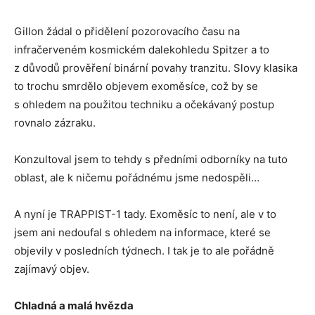
Gillon žádal o přidělení pozorovacího času na
infračerveném kosmickém dalekohledu Spitzer a to
z důvodů prověření binární povahy tranzitu. Slovy klasika
to trochu smrdělo objevem exoměsíce, což by se
s ohledem na použitou techniku a očekávaný postup
rovnalo zázraku.
Konzultoval jsem to tehdy s předními odborníky na tuto
oblast, ale k ničemu pořádnému jsme nedospěli…
A nyní je TRAPPIST-1 tady. Exoměsíc to není, ale v to
jsem ani nedoufal s ohledem na informace, které se
objevily v posledních týdnech. I tak je to ale pořádně
zajímavý objev.
Chladná a malá hvězda