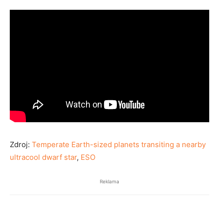
Zdroj:
Temperate Earth-sized planets transiting a nearby
ultracool dwarf star
,
ESO
Reklama