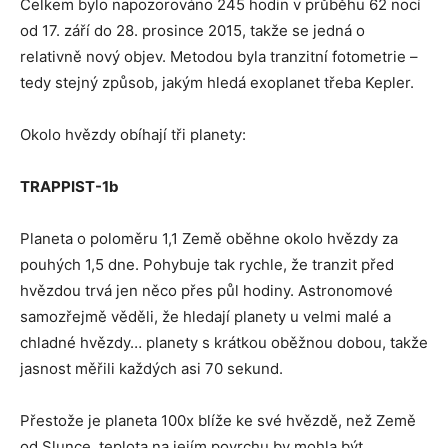
Celkem bylo napozorováno 245 hodin v průběhu 62 nocí
od 17. září do 28. prosince 2015, takže se jedná o
relativně nový objev. Metodou byla tranzitní fotometrie –
tedy stejný způsob, jakým hledá exoplanet třeba Kepler.
Okolo hvězdy obíhají tři planety:
TRAPPIST-1b
Planeta o poloměru 1,1 Země oběhne okolo hvězdy za
pouhých 1,5 dne. Pohybuje tak rychle, že tranzit před
hvězdou trvá jen něco přes půl hodiny. Astronomové
samozřejmě věděli, že hledají planety u velmi malé a
chladné hvězdy… planety s krátkou oběžnou dobou, takže
jasnost měřili každých asi 70 sekund.
Přestože je planeta 100x blíže ke své hvězdě, než Země
od Slunce, teplota na jejím povrchu by mohla být