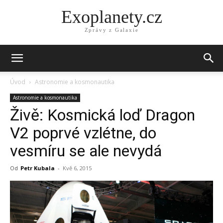
Exoplanety.cz
Zprávy z Galaxie
Úvod
Astronomie a kosmonautika
Astronomie a kosmonautika
Živě: Kosmická loď Dragon
V2 poprvé vzlétne, do
vesmíru se ale nevydá
Od
Petr Kubala
-
Kvě 6, 2015