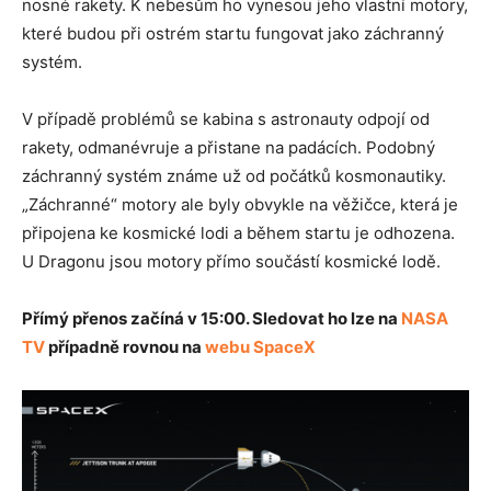
nosné rakety. K nebesům ho vynesou jeho vlastní motory,
které budou při ostrém startu fungovat jako záchranný
systém.
V případě problémů se kabina s astronauty odpojí od
rakety, odmanévruje a přistane na padácích. Podobný
záchranný systém známe už od počátků kosmonautiky.
„Záchranné“ motory ale byly obvykle na věžičce, která je
připojena ke kosmické lodi a během startu je odhozena.
U Dragonu jsou motory přímo součástí kosmické lodě.
Přímý přenos začíná v 15:00. Sledovat ho lze na
NASA
TV
případně rovnou na
webu SpaceX