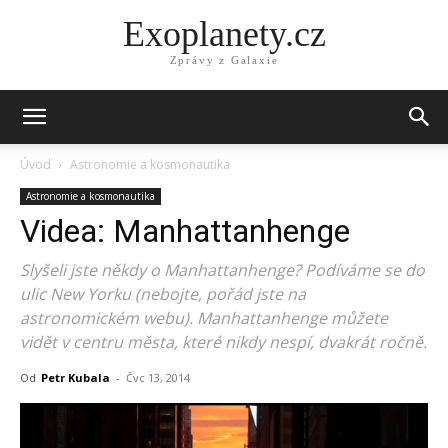
Exoplanety.cz
Zprávy z Galaxie
Úvod
Astronomie a kosmonautika
Astronomie a kosmonautika
Videa: Manhattanhenge
Slyšeli jste někdy o Manhattanhenge? Podíváme se do
ulic New Yorku (nebojte, pořád jste na
astronomickém webu). Manhattanhenge můžete
vidět v centru města, které nikdy nespí, dvakrát ročně.
Od
Petr Kubala
-
Čvc 13, 2014