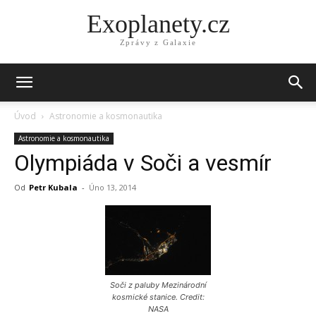
Exoplanety.cz
Zprávy z Galaxie
Úvod
Astronomie a kosmonautika
Astronomie a kosmonautika
Olympiáda v Soči a vesmír
Od
Petr Kubala
-
Úno 13, 2014
Soči z paluby Mezinárodní
kosmické stanice. Credit:
NASA