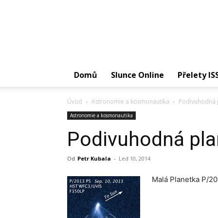
Domů
Slunce Online
Přelety IS
Úvod
Astronomie a kosmonautika
Podivuhodná 
Astronomie a kosmonautika
Podivuhodná pla
Od
Petr Kubala
-
Led 10, 2014
Malá Planetka P/20