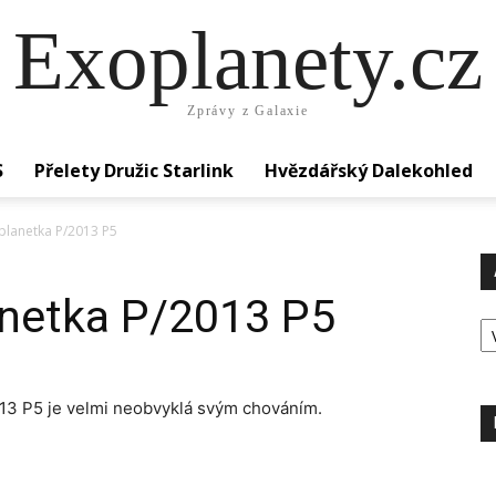
Exoplanety.cz
Zprávy z Galaxie
S
Přelety Družic Starlink
Hvězdářský Dalekohled
planetka P/2013 P5
netka P/2013 P5
Ar
13 P5 je velmi neobvyklá svým chováním.