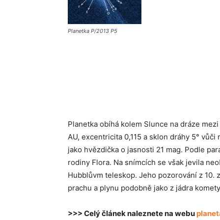
Planetka P/2013 P5
Planetka obíhá kolem Slunce na dráze mezi 
AU, excentricita 0,115 a sklon dráhy 5° vůči 
jako hvězdička o jasnosti 21 mag. Podle para
rodiny Flora. Na snímcích se však jevila ne
Hubblůvm teleskop. Jeho pozorování z 10. zá
prachu a plynu podobně jako z jádra komety
>>> Celý článek naleznete na webu
planet