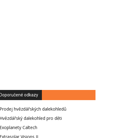
Doporučené odkazy
Prodej hvězdářských dalekohledů
Hvězdářský dalekohled pro děti
Exoplanety Caltech
Extrasolar Visions II