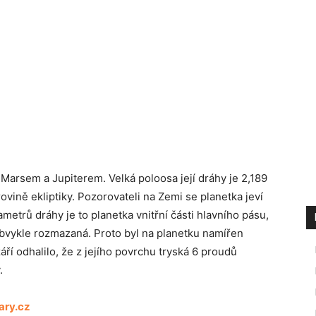
Marsem a Jupiterem. Velká poloosa její dráhy je 2,189
rovině ekliptiky. Pozorovateli na Zemi se planetka jeví
metrů dráhy je to planetka vnitřní části hlavního pásu,
obvykle rozmazaná. Proto byl na planetku namířen
ří odhalilo, že z jejího povrchu tryská 6 proudů
.
ary.cz