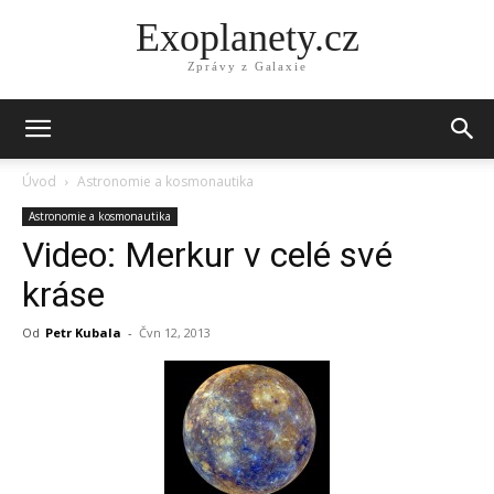
Exoplanety.cz
Zprávy z Galaxie
Úvod
Astronomie a kosmonautika
Astronomie a kosmonautika
Video: Merkur v celé své
kráse
Od
Petr Kubala
-
Čvn 12, 2013