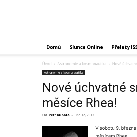
Domů
Slunce Online
Přelety IS
Úvod
Astronomie a kosmonautika
Nové úchvatné
Astronomie a kosmonautika
Nové úchvatné s
měsíce Rhea!
Od
Petr Kubala
-
Bře 12, 2013
V sobotu 9. března
měsícem Rhea.