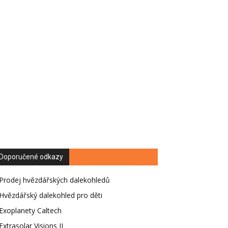
Doporučené odkazy
Prodej hvězdářských dalekohledů
Hvězdářský dalekohled pro děti
Exoplanety Caltech
Extrasolar Visions II