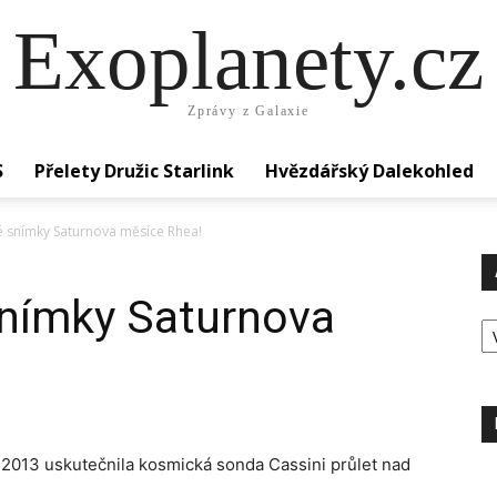
Exoplanety.cz
Zprávy z Galaxie
S
Přelety Družic Starlink
Hvězdářský Dalekohled
 snímky Saturnova měsíce Rhea!
nímky Saturnova
Ar
 2013 uskutečnila kosmická sonda Cassini průlet nad