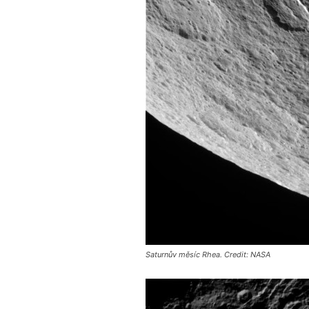
Saturnův měsíc Rhea. Credit: NASA