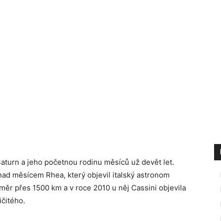
turn a jeho početnou rodinu měsíců už devět let.
nad měsícem Rhea, který objevil italský astronom
měr přes 1500 km a v roce 2010 u něj Cassini objevila
ičitého.