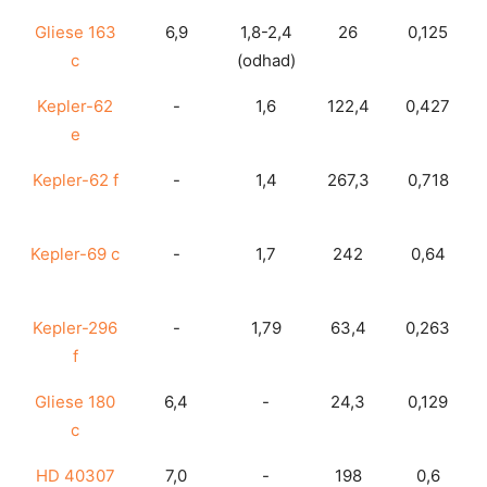
Gliese 163
6,9
1,8-2,4
26
0,125
c
(odhad)
Kepler-62
-
1,6
122,4
0,427
e
Kepler-62 f
-
1,4
267,3
0,718
Kepler-69 c
-
1,7
242
0,64
Kepler-296
-
1,79
63,4
0,263
f
Gliese 180
6,4
-
24,3
0,129
c
HD 40307
7,0
-
198
0,6