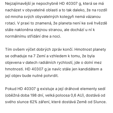
Nejzajímavější je nepochybně HD 40307 g, která se má
nacházet v obyvatelné oblasti a to tak daleko, že na rozdíl
od mnoha svých obyvatelných kolegyň nemá vázanou
rotaci. V praxi to znamená, že planeta není ke své hvězdě
stále nakloněna stejnou stranou, ale dochází u ní k
normálnímu střídání dne a noci.
Tím ovšem výčet dobrých zpráv končí. Hmotnost planety
se odhaduje na 7 Zemí a vzhledem k tomu, že byla
objevena v datech radiálních rychlostí, jde o dolní mez
hmotnosti. HD 40307 g je navíc stále jen kandidátem a
její objev bude nutné potvrdit.
Pokud HD 40307 g existuje a její dráhové elementy sedí
(oběžná doba 198 dní, velká poloosa 0,6 AU), dostává od
svého slunce 62% záření, které dostává Země od Slunce.