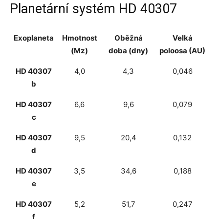
Planetární systém HD 40307
Exoplaneta
Hmotnost
Oběžná
Velká
(Mz)
doba (dny)
poloosa (AU)
HD 40307
4,0
4,3
0,046
b
HD 40307
6,6
9,6
0,079
c
HD 40307
9,5
20,4
0,132
d
HD 40307
3,5
34,6
0,188
e
HD 40307
5,2
51,7
0,247
f