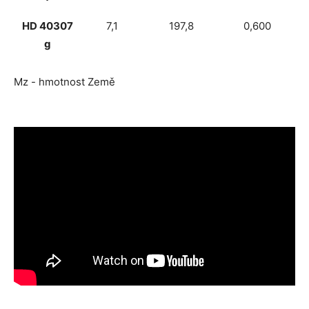
HD 40307
7,1
197,8
0,600
g
Mz - hmotnost Země