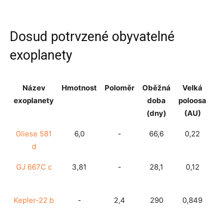
Dosud potrvzené obyvatelné
exoplanety
Název
Hmotnost
Poloměr
Oběžná
Velká
V
exoplanety
doba
poloosa
(dny)
(AU)
Název
Hmotnost
Poloměr
Oběžná
Velká
V
Gliese 581
6,0
-
66,6
0,22
exoplanety
doba
poloosa
d
(dny)
(AU)
GJ 667C c
3,81
-
28,1
0,12
Kepler-22 b
-
2,4
290
0,849