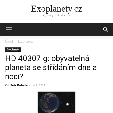
Exoplanety.cz
Zprávy z Galaxie
Úvod
Exoplanety
Exoplanety
HD 40307 g: obyvatelná
planeta se střídáním dne a
noci?
Od
Petr Kubala
-
Lis 8, 2012