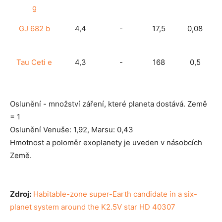
g
GJ 682 b
4,4
-
17,5
0,08
Tau Ceti e
4,3
-
168
0,5
Oslunění - množství záření, které planeta dostává. Země
= 1
Oslunění Venuše: 1,92, Marsu: 0,43
Hmotnost a poloměr exoplanety je uveden v násobcích
Země.
Zdroj:
Habitable-zone super-Earth candidate in a six-
planet system around the K2.5V star HD 40307