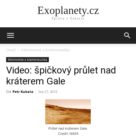
Exoplanety.cz
Zprávy z Galaxie
Úvod
Astronomie a kosmonautika
Astronomie a kosmonautika
Video: špičkový průlet nad
kráterem Gale
Od
Petr Kubala
-
Srp 27, 2012
Průlet nad kráterem Gale.
Credit: NASA