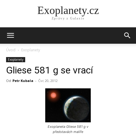
Exoplanety.cz
Zprávy z Galaxie
Úvod
Exoplanety
Exoplanety
Gliese 581 g se vrací
Od
Petr Kubala
-
Čvc 20, 2012
Exoplaneta Gliese 581 g v
představách malíře