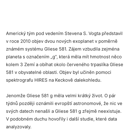
Americký tým pod vedením Stevena S. Vogta představil
v roce 2010 objev dvou nových exoplanet v poměrně
známém systému Gliese 581. Zájem vzbudila zejména
planeta s označením „g“, která měla mít hmotnost něco
kolem 3 Zemí a obíhat okolo červeného trpaslíka Gliese
581 v obyvatelné oblasti. Objev byl učiněn pomoci
spektrografu HIRES na Keckově dalekohledu.
Jenomže Gliese 581 g měla velmi krátký život. O pár
týdnů později oznámili evropští astronomové, že nic ve
svých datech nenašli a Gliese 581 g zřejmě neexistuje.
V podobném duchu hovořily i další studie, které data
analyzovaly.