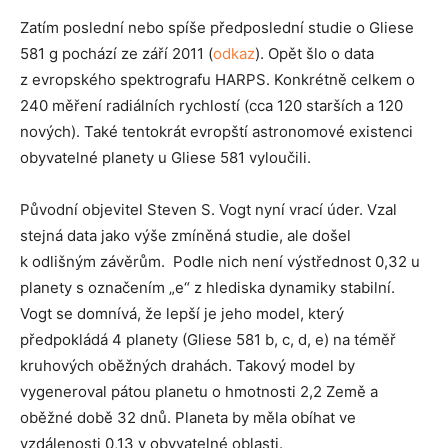
Zatím poslední nebo spíše předposlední studie o Gliese
581 g pochází ze září 2011 (
odkaz
). Opět šlo o data
z evropského spektrografu HARPS. Konkrétně celkem o
240 měření radiálních rychlostí (cca 120 starších a 120
nových). Také tentokrát evropští astronomové existenci
obyvatelné planety u Gliese 581 vyloučili.
Původní objevitel Steven S. Vogt nyní vrací úder. Vzal
stejná data jako výše zmíněná studie, ale došel
k odlišným závěrům. Podle nich není výstřednost 0,32 u
planety s označením „e“ z hlediska dynamiky stabilní.
Vogt se domnívá, že lepší je jeho model, který
předpokládá 4 planety (Gliese 581 b, c, d, e) na téměř
kruhových oběžných drahách. Takový model by
vygeneroval pátou planetu o hmotnosti 2,2 Země a
oběžné době 32 dnů. Planeta by měla obíhat ve
vzdálenosti 0,13 v obyvatelné oblasti.