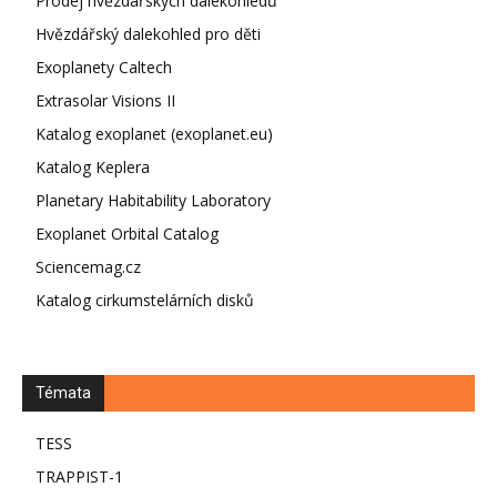
Prodej hvězdářských dalekohledů
Hvězdářský dalekohled pro děti
Exoplanety Caltech
Extrasolar Visions II
Katalog exoplanet (exoplanet.eu)
Katalog Keplera
Planetary Habitability Laboratory
Exoplanet Orbital Catalog
Sciencemag.cz
Katalog cirkumstelárních disků
Témata
TESS
TRAPPIST-1