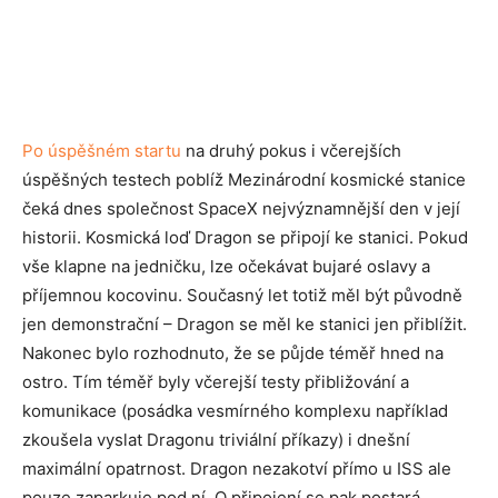
Po úspěšném startu
na druhý pokus i včerejších
úspěšných testech poblíž Mezinárodní kosmické stanice
čeká dnes společnost SpaceX nejvýznamnější den v její
historii. Kosmická loď Dragon se připojí ke stanici. Pokud
vše klapne na jedničku, lze očekávat bujaré oslavy a
příjemnou kocovinu. Současný let totiž měl být původně
jen demonstrační – Dragon se měl ke stanici jen přiblížit.
Nakonec bylo rozhodnuto, že se půjde téměř hned na
ostro. Tím téměř byly včerejší testy přibližování a
komunikace (posádka vesmírného komplexu například
zkoušela vyslat Dragonu triviální příkazy) i dnešní
maximální opatrnost. Dragon nezakotví přímo u ISS ale
pouze zaparkuje pod ní. O připojení se pak postará