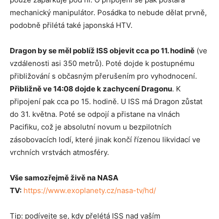
mechanický manipulátor. Posádka to nebude dělat prvně,
podobně přilétá také japonská HTV.
Dragon by se měl poblíž ISS objevit cca po 11. hodině
(ve
vzdálenosti asi 350 metrů). Poté dojde k postupnému
přibližování s občasným přerušením pro vyhodnocení.
Přibližně ve 14:08 dojde k zachycení Dragonu
. K
připojení pak cca po 15. hodině. U ISS má Dragon zůstat
do 31. května. Poté se odpojí a přistane na vlnách
Pacifiku, což je absolutní novum u bezpilotních
zásobovacích lodí, které jinak končí řízenou likvidací ve
vrchních vrstvách atmosféry.
Vše samozřejmě živě na NASA
TV:
https://www.exoplanety.cz/nasa-tv/hd/
Tip: podívejte se, kdy přelétá ISS nad vaším