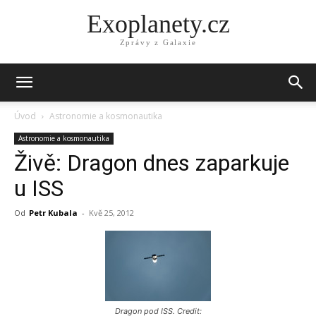
Exoplanety.cz
Zprávy z Galaxie
Úvod
Astronomie a kosmonautika
Astronomie a kosmonautika
Živě: Dragon dnes zaparkuje
u ISS
Od
Petr Kubala
-
Kvě 25, 2012
Dragon pod ISS. Credit: