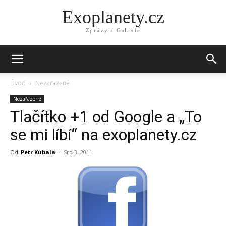
Exoplanety.cz
Zprávy z Galaxie
Úvod
Nezařazené
Nezařazené
Tlačítko +1 od Google a „To
se mi líbí“ na exoplanety.cz
Od
Petr Kubala
-
Srp 3, 2011