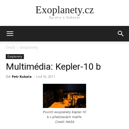
Exoplanety.cz
Zprávy z Galaxie
Úvod
Exoplanety
Exoplanety
Multimédia: Kepler-10 b
Od
Petr Kubala
-
Led 10, 2011
Povrch exoplanety Kepler-10
b v představách malíře.
Credit: NASA