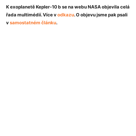
K exoplanetě Kepler-10 b se na webu NASA objevila celá
řada multimédií. Více v
odkazu
. O objevu jsme pak psali
v
samostatném článku
.