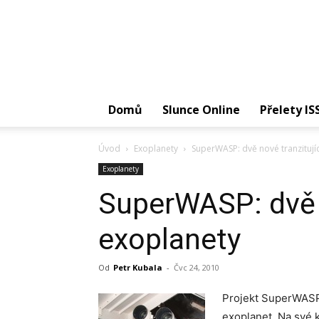
Domů
Slunce Online
Přelety IS
Úvod
Exoplanety
SuperWASP: dvě nové tranzitují
Exoplanety
SuperWASP: dvě n
exoplanety
Od
Petr Kubala
-
Čvc 24, 2010
Projekt SuperWASP 
exoplanet. Na své k