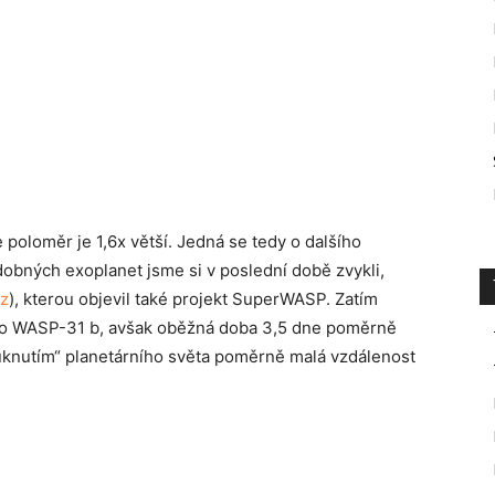
poloměr je 1,6x větší. Jedná se tedy o dalšího
obných exoplanet jsme si v poslední době zvykli,
z
), kterou objevil také projekt SuperWASP. Zatím
 o WASP-31 b, avšak oběžná doba 3,5 dne poměrně
ouknutím“ planetárního světa poměrně malá vzdálenost