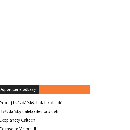
Doporučené odkazy
Prodej hvězdářských dalekohledů
Hvězdářský dalekohled pro děti
Exoplanety Caltech
Extrasolar Visions II