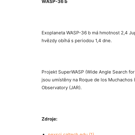
WASP-36 b
Exoplaneta WASP-36 b má hmotnost 2,4 Jupi
hvězdy obíhá s periodou 1,4 dne.
Projekt SuperWASP (Wide Angle Search for 
jsou umístěny na Roque de los Muchachos (
Observatory (JAR).
Zdroje:
nexsci.caltech.edu (1)