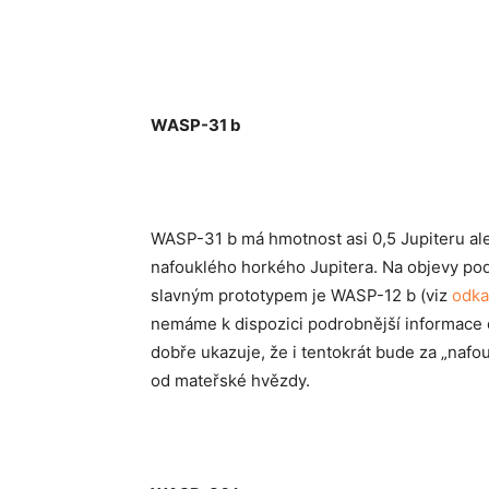
WASP-31 b
WASP-31 b má hmotnost asi 0,5 Jupiteru ale 
nafouklého horkého Jupitera. Na objevy pod
slavným prototypem je WASP-12 b (viz
odka
nemáme k dispozici podrobnější informace
dobře ukazuje, že i tentokrát bude za „naf
od mateřské hvězdy.