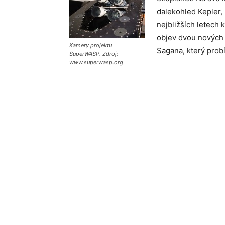
dalekohled Kepler
nejbližších letech
objev dvou nových 
Kamery projektu
Sagana, který prob
SuperWASP. Zdroj:
www.superwasp.org