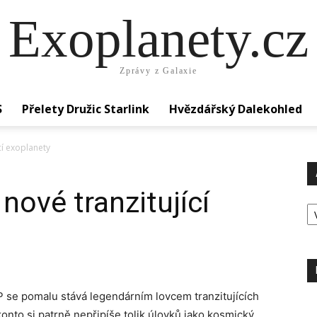
Exoplanety.cz
Zprávy z Galaxie
S
Přelety Družic Starlink
Hvězdářský Dalekohled
cí exoplanety
ové tranzitující
Ar
se pomalu stává legendárním lovcem tranzitujících
onto si patrně nepřipíše tolik úlovků jako kosmický