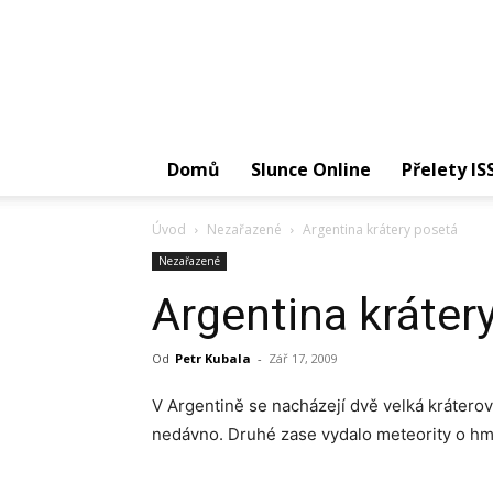
Domů
Slunce Online
Přelety IS
Úvod
Nezařazené
Argentina krátery posetá
Nezařazené
Argentina kráter
Od
Petr Kubala
-
Zář 17, 2009
V Argentině se nacházejí dvě velká kráterov
nedávno. Druhé zase vydalo meteority o hmo