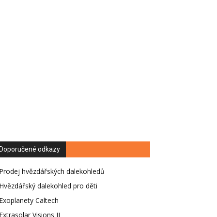
Doporučené odkazy
Prodej hvězdářských dalekohledů
Hvězdářský dalekohled pro děti
Exoplanety Caltech
Extrasolar Visions II