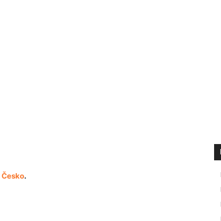
c Česko
.