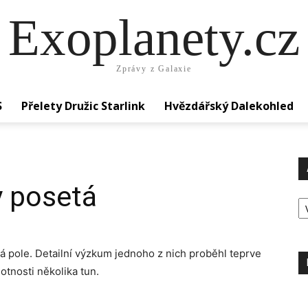
Exoplanety.cz
Zprávy z Galaxie
S
Přelety Družic Starlink
Hvězdářský Dalekohled
y posetá
Ar
á pole. Detailní výzkum jednoho z nich proběhl teprve
tnosti několika tun.